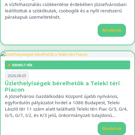
A vízfelhasználás csökkentése érdekében Józsefvárosban
leállítottuk a szökőkutak, csobogók és a nyílt rendszerű
párakapuk üzemeltetését.
Részletek
KIEMELT HÍR
2026.08.05
Üzlethelyiségek bérelhetők a Teleki téri
Piacon
A Józsefvárosi Gazdálkodási Központ újabb nyilvános,
egyfordulós pályázatot hirdet a 1086 Budapest, Teleki
László tér 11 szám alatt található Teleki téri Piac G/3, G/4,
G/5, G/7, I/2, és K/3 jelű, önkormányzati tulajdonú…
Részletek