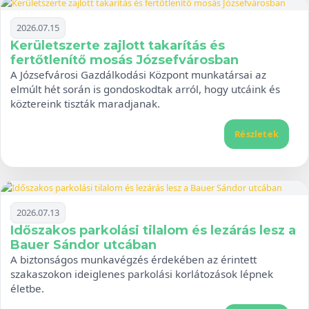
2026.07.15
Kerületszerte zajlott takarítás és
fertőtlenítő mosás Józsefvárosban
A Józsefvárosi Gazdálkodási Központ munkatársai az
elmúlt hét során is gondoskodtak arról, hogy utcáink és
köztereink tiszták maradjanak.
Részletek
2026.07.13
Időszakos parkolási tilalom és lezárás lesz a
Bauer Sándor utcában
A biztonságos munkavégzés érdekében az érintett
szakaszokon ideiglenes parkolási korlátozások lépnek
életbe.