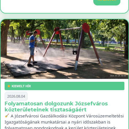
KIEMELT HÍR
2026.08.04
Folyamatosan dolgozunk Józsefváros
közterületeinek tisztaságáért
A Józsefvárosi Gazdálkodási Központ Városüzemeltetési
Igazgatóságának munkatársai a nyári időszakban is
folyamatosan gondoskodnak a kerület közterületeinek