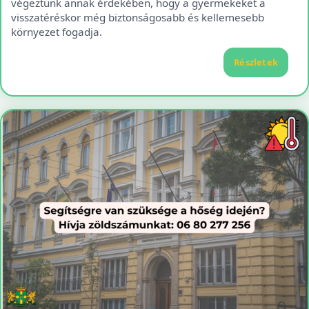
végeztünk annak érdekében, hogy a gyermekeket a
visszatéréskor még biztonságosabb és kellemesebb
környezet fogadja.
Részletek