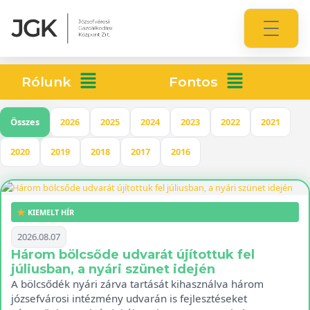
Rólunk
Fontos
Összes
2026
2025
2024
2023
2022
2021
2020
2019
2018
2017
2016
KIEMELT HÍR
2026.08.07
Három bölcsőde udvarát újítottuk fel
júliusban, a nyári szünet idején
A bölcsődék nyári zárva tartását kihasználva három
józsefvárosi intézmény udvarán is fejlesztéseket