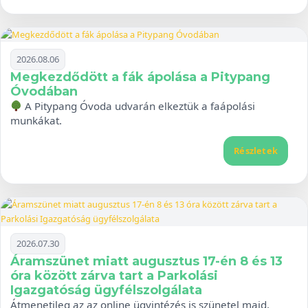
2026.08.06
Megkezdődött a fák ápolása a Pitypang
Óvodában
A Pitypang Óvoda udvarán elkeztük a faápolási
munkákat.
Részletek
2026.07.30
Áramszünet miatt augusztus 17-én 8 és 13
óra között zárva tart a Parkolási
Igazgatóság ügyfélszolgálata
Átmenetileg az az online ügyintézés is szünetel majd.