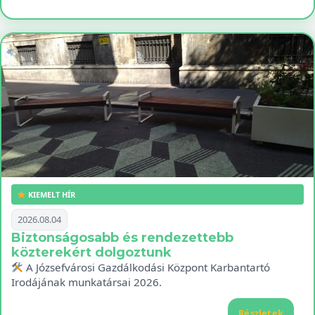
KIEMELT HÍR
2026.08.04
Biztonságosabb és rendezettebb
közterekért dolgoztunk
A Józsefvárosi Gazdálkodási Központ Karbantartó
Irodájának munkatársai 2026.
Részletek