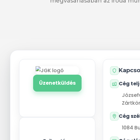
megvásárlásában az iroda mu
Kapcso
Üzenetküldés
Cég tel
József
Zártkö
Cég szé
1084
B