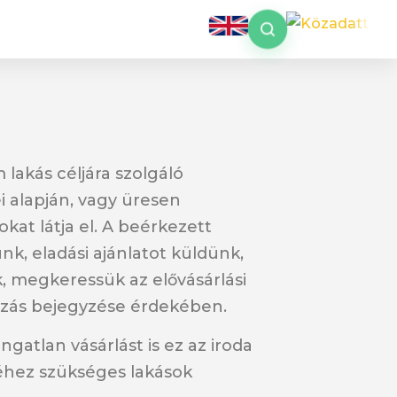
lakás céljára szolgáló
i alapján, vagy üresen
kat látja el. A beérkezett
nk, eladási ajánlatot küldünk,
k, megkeressük az elővásárlási
ltozás bejegyzése érdekében.
gatlan vásárlást is ez az iroda
éséhez szükséges lakások