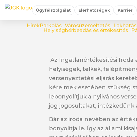
Ügyfélszolgálat
Elérhetőségek
Karrier
Hírek
Parkolás
Városüzemeltetés
Lakhatás
Helyiségbérbeadás és értékesítés
Pá
Az Ingatlanértékesítési Iroda 
helyiségek, telkek, felépítmén
versenyeztetési eljárás kereté
kérelmek esetében szükség szer
lebonyolítjuk a nyilvános vers
jog jogosultakat, intézkedünk 
Bár az iroda nevében az értéke
bonyolítja le. Így az állami ki