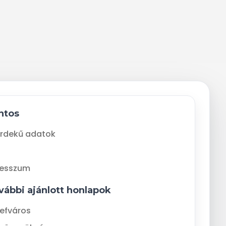
ntos
rdekű adatok
resszum
vábbi ajánlott honlapok
efváros