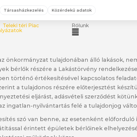
Társasházkezelés
Közérdekű adatok
Teleki téri Piac
Rólunk
lyázatok
az önkormányzat tulajdonában álló lakások, nem 
yek bérlők részére a Lakástörvény rendelkezése
ben történő értékesítésével kapcsolatos feladato
int a tulajdonos részére előterjesztést készítü
enyeztetési eljárást, adásvételi szerződést kötün
az ingatlan-nyilvántartás felé a tulajdonjog vá
sítés szó van benne, az esetenként előforduló in
sajátítással érintett épületek bérlőinek elhelyez