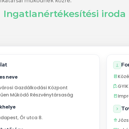
nkatársai működnek közre.
Ingatlanértékesítési iroda
lat
Fo
Közé
jes neve
GYIK
városi Gazdálkodási Központ
rűen Működő Részvénytársaság
Imp
khelye
To
udapest
,
Őr utca 8.
Józs