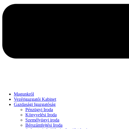
Magunkról
Vezérigazgatói Kabinet
Gazdasági Igazgatóság
Pénzügyi Iroda
Könyvelési Iroda
Személyügyi iroda
Bérszámfejtési Iroda