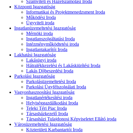
Számviteli és Házelszámolási Iroda
Központi Igazgatóság
Informatikai és Projektmenedzsment Iroda
Működési Iroda
Ügyviteli iroda
Ingatlanüzemeltetési Igazgatóság
Mérnöki iroda
Ingatlanszolgáltatási Iroda
Intézményműködtetési iroda
Ingatlantakarítói Iroda
Lakhatási Igazgatóság
Lakásügyi iroda
Hátralékkezelési és Lakáskiürítési Iroda
Lakás Díjbeszedési Iroda
Parkolási Igazgatóság
Parkolásüzemeltetési Iroda
Parkolási Ügyfélszolgálati Iroda
Vagyonhasznosítási Igazgatóság
Ingatlanértékesítési iroda
Helyiséggazdálkodási Iroda
Teleki Téri Piac Iroda
Társasházkezelő Iroda
Társasházi Tulajdonosi Képviseletet Ellátó iroda
Városüzemeltetési Igazgatóság
Közterületi Karbantartói Iroda