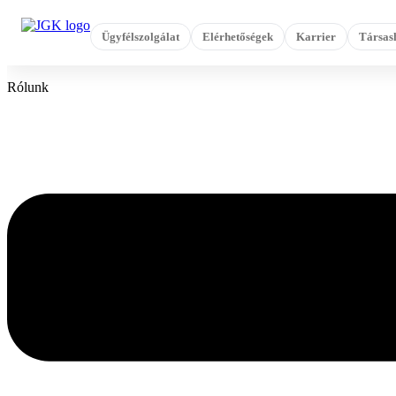
Ugrás
a
Ügyfélszolgálat
Elérhetőségek
Karrier
Társas
tartalomhoz
Rólunk
Flyout
Menu