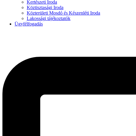
Kertészeti Iroda
Köztisztasági Iroda
Közterületi Mosdó és Készenléti Iroda
Lakossági tájékoztatók
Ügyfélfogadás