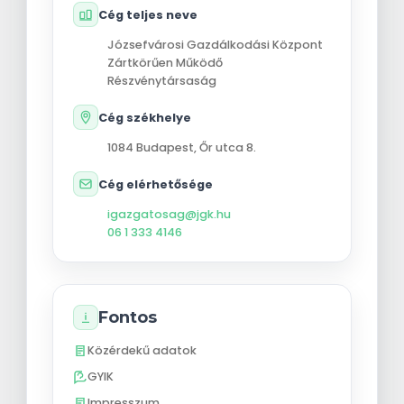
Cég teljes neve
Józsefvárosi Gazdálkodási Központ
Zártkörűen Működő
Részvénytársaság
Cég székhelye
1084
Budapest
,
Őr utca 8.
Cég elérhetősége
igazgatosag@jgk.hu
06 1 333 4146
Fontos
Közérdekű adatok
GYIK
Impresszum