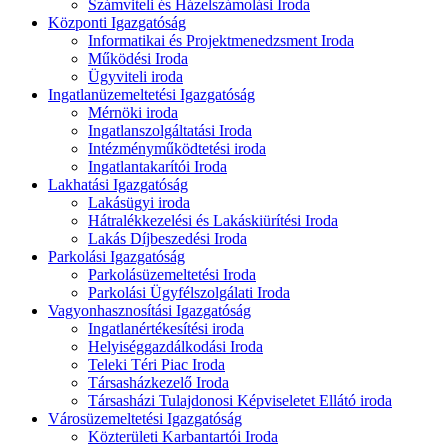
Számviteli és Házelszámolási Iroda
Központi Igazgatóság
Informatikai és Projektmenedzsment Iroda
Működési Iroda
Ügyviteli iroda
Ingatlanüzemeltetési Igazgatóság
Mérnöki iroda
Ingatlanszolgáltatási Iroda
Intézményműködtetési iroda
Ingatlantakarítói Iroda
Lakhatási Igazgatóság
Lakásügyi iroda
Hátralékkezelési és Lakáskiürítési Iroda
Lakás Díjbeszedési Iroda
Parkolási Igazgatóság
Parkolásüzemeltetési Iroda
Parkolási Ügyfélszolgálati Iroda
Vagyonhasznosítási Igazgatóság
Ingatlanértékesítési iroda
Helyiséggazdálkodási Iroda
Teleki Téri Piac Iroda
Társasházkezelő Iroda
Társasházi Tulajdonosi Képviseletet Ellátó iroda
Városüzemeltetési Igazgatóság
Közterületi Karbantartói Iroda