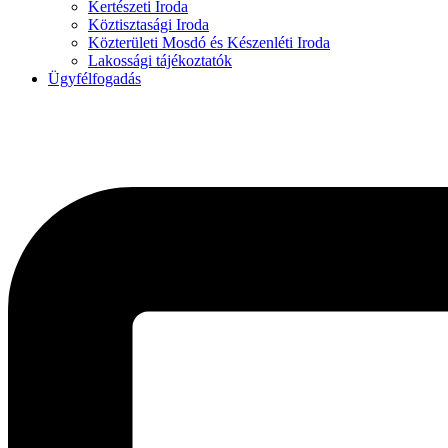
Kertészeti Iroda
Köztisztasági Iroda
Közterületi Mosdó és Készenléti Iroda
Lakossági tájékoztatók
Ügyfélfogadás