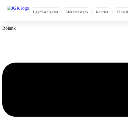
Ugrás
a
Ügyfélszolgálat
Elérhetőségek
Karrier
Társas
tartalomhoz
Rólunk
Flyout
Menu