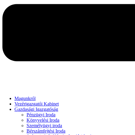
Magunkról
Vezérigazgatói Kabinet
Gazdasági Igazgatóság
Pénzügyi Iroda
Könyvelési Iroda
Személyügyi iroda
Bérszámfejtési Iroda