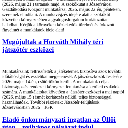
(2026. május 21.) tartanak majd. A szökőkutat a Józsefvárosi
Gazdálkodási Központ munkatársai 2026. május 22-én, pénteken,
szeretnék elindítani. A munkavégzés idejére alatt a szökőkút
közvetlen környezetében a gyalogosforgalom korlátozottan
haladhat. Kérjük a környéken közlekedők türelmét és fokozott
figyelmét a munkálatok ideje alatt!
Megújultak a Horváth Mihály téri
játszótér eszközei
Munkatársaink felfrissítették a játékelemet, biztosítva azok további
időtállóságát és esztétikai megjelenését. A játszóeszközök festésére
2026. május 14-én, csütörtökön került. A munkálatok célja a
biztonságos és rendezett környezet fenntartása a kerületi családok
számára. A munkálatokat követően a játszótér eszközei a mai naptól
(2026. május 15.) ismét korlátozás nélkül, teljes biztonsággal
használhatóak. További részletek: Játszótér-felújítások
Józsefvárosban 2026 – JGK
Eladó önkormányzati ingatlan az Üllői
úton – nyilvános pályázat indul