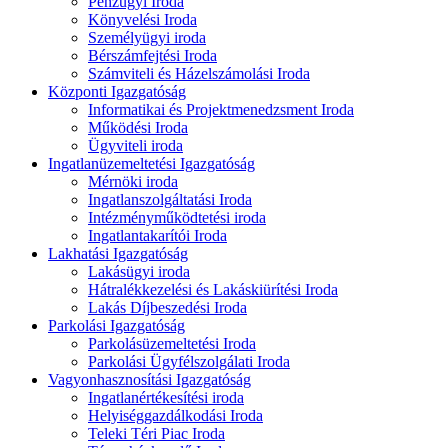
Pénzügyi Iroda
Könyvelési Iroda
Személyügyi iroda
Bérszámfejtési Iroda
Számviteli és Házelszámolási Iroda
Központi Igazgatóság
Informatikai és Projektmenedzsment Iroda
Működési Iroda
Ügyviteli iroda
Ingatlanüzemeltetési Igazgatóság
Mérnöki iroda
Ingatlanszolgáltatási Iroda
Intézményműködtetési iroda
Ingatlantakarítói Iroda
Lakhatási Igazgatóság
Lakásügyi iroda
Hátralékkezelési és Lakáskiürítési Iroda
Lakás Díjbeszedési Iroda
Parkolási Igazgatóság
Parkolásüzemeltetési Iroda
Parkolási Ügyfélszolgálati Iroda
Vagyonhasznosítási Igazgatóság
Ingatlanértékesítési iroda
Helyiséggazdálkodási Iroda
Teleki Téri Piac Iroda