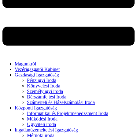
Magunkról
Vezérigazgatói Kabinet
Gazdasági Igazgatóság
Pénzügyi Iroda
Könyvelési Iroda
Személyügyi iroda
Bérszámfejtési Iroda
Számviteli és Házelszámolási Iroda
Központi Igazgatóság
Informatikai és Projektmenedzsment Iroda
Működési Iroda
Ügyviteli iroda
Ingatlanüzemeltetési Igazgatóság
Mérnöki iroda