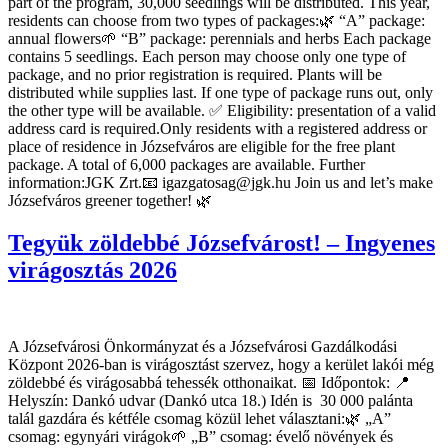
part of the program, 30,000 seedlings will be distributed. This year,
residents can choose from two types of packages:🌿 “A” package:
annual flowers🌱 “B” package: perennials and herbs Each package
contains 5 seedlings. Each person may choose only one type of
package, and no prior registration is required. Plants will be
distributed while supplies last. If one type of package runs out, only
the other type will be available. ✅ Eligibility: presentation of a valid
address card is required.Only residents with a registered address or
place of residence in Józsefváros are eligible for the free plant
package. A total of 6,000 packages are available. Further
information:JGK Zrt.📧 igazgatosag@jgk.hu Join us and let’s make
Józsefváros greener together! 🌿
Tegyük zöldebbé Józsefvárost! – Ingyenes
virágosztás 2026
A Józsefvárosi Önkormányzat és a Józsefvárosi Gazdálkodási
Központ 2026-ban is virágosztást szervez, hogy a kerület lakói még
zöldebbé és virágosabbá tehessék otthonaikat. 📅 Időpontok: 📍
Helyszín: Dankó udvar (Dankó utca 18.) Idén is 30 000 palánta
talál gazdára és kétféle csomag közül lehet választani:🌿 „A”
csomag: egynyári virágok🌱 „B” csomag: évelő növények és