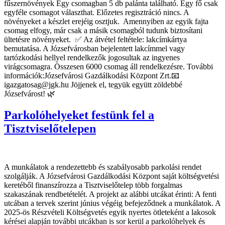
fűszernövények Egy csomagban 5 db palánta található. Egy fő csak
egyféle csomagot választhat. Előzetes regisztráció nincs. A
növényeket a készlet erejéig osztjuk. Amennyiben az egyik fajta
csomag elfogy, már csak a másik csomagból tudunk biztosítani
ültetésre növényeket. ✅ Az átvétel feltétele: lakcímkártya
bemutatása. A Józsefvárosban bejelentett lakcímmel vagy
tartózkodási hellyel rendelkezők jogosultak az ingyenes
virágcsomagra. Összesen 6000 csomag áll rendelkezésre. További
információk:Józsefvárosi Gazdálkodási Központ Zrt.📧
igazgatosag@jgk.hu Jöjjenek el, tegyük együtt zöldebbé
Józsefvárost! 🌿
Parkolóhelyeket festünk fel a
Tisztviselőtelepen
A munkálatok a rendezettebb és szabályosabb parkolási rendet
szolgálják. A Józsefvárosi Gazdálkodási Központ saját költségvetési
keretéből finanszírozza a Tisztviselőtelep több forgalmas
szakaszának rendbetételét. A projekt az alábbi utcákat érinti: A fenti
utcában a tervek szerint június végéig befejeződnek a munkálatok. A
2025-ös Részvételi Költségvetés egyik nyertes ötleteként a lakosok
kérései alapján további utcákban is sor kerül a parkolóhelyek és