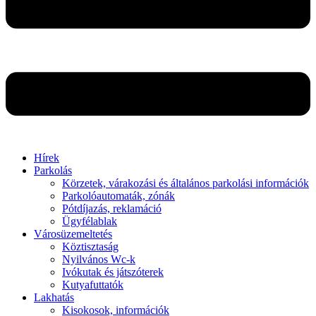
Hírek
Parkolás
Körzetek, várakozási és általános parkolási információk
Parkolóautomaták, zónák
Pótdíjazás, reklamáció
Ügyfélablak
Városüzemeltetés
Köztisztaság
Nyilvános Wc-k
Ivókutak és játszóterek
Kutyafuttatók
Lakhatás
Kisokosok, információk