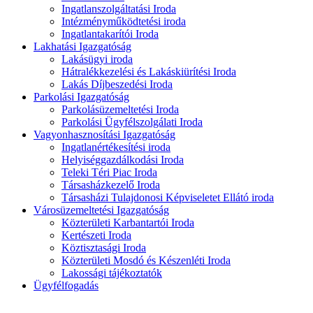
Ingatlanszolgáltatási Iroda
Intézményműködtetési iroda
Ingatlantakarítói Iroda
Lakhatási Igazgatóság
Lakásügyi iroda
Hátralékkezelési és Lakáskiürítési Iroda
Lakás Díjbeszedési Iroda
Parkolási Igazgatóság
Parkolásüzemeltetési Iroda
Parkolási Ügyfélszolgálati Iroda
Vagyonhasznosítási Igazgatóság
Ingatlanértékesítési iroda
Helyiséggazdálkodási Iroda
Teleki Téri Piac Iroda
Társasházkezelő Iroda
Társasházi Tulajdonosi Képviseletet Ellátó iroda
Városüzemeltetési Igazgatóság
Közterületi Karbantartói Iroda
Kertészeti Iroda
Köztisztasági Iroda
Közterületi Mosdó és Készenléti Iroda
Lakossági tájékoztatók
Ügyfélfogadás