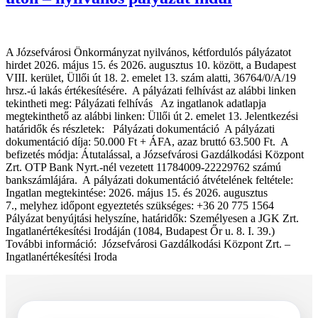
A Józsefvárosi Önkormányzat nyilvános, kétfordulós pályázatot
hirdet 2026. május 15. és 2026. augusztus 10. között, a Budapest
VIII. kerület, Üllői út 18. 2. emelet 13. szám alatti, 36764/0/A/19
hrsz.-ú lakás értékesítésére. A pályázati felhívást az alábbi linken
tekintheti meg: Pályázati felhívás Az ingatlanok adatlapja
megtekinthető az alábbi linken: Üllői út 2. emelet 13. Jelentkezési
határidők és részletek: Pályázati dokumentáció A pályázati
dokumentáció díja: 50.000 Ft + ÁFA, azaz bruttó 63.500 Ft. A
befizetés módja: Átutalással, a Józsefvárosi Gazdálkodási Központ
Zrt. OTP Bank Nyrt.-nél vezetett 11784009-22229762 számú
bankszámlájára. A pályázati dokumentáció átvételének feltétele:
Ingatlan megtekintése: 2026. május 15. és 2026. augusztus
7., melyhez időpont egyeztetés szükséges: +36 20 775 1564
Pályázat benyújtási helyszíne, határidők: Személyesen a JGK Zrt.
Ingatlanértékesítési Irodáján (1084, Budapest Őr u. 8. I. 39.)
További információ: Józsefvárosi Gazdálkodási Központ Zrt. –
Ingatlanértékesítési Iroda