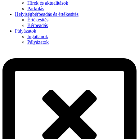
Hírek és aktualitások
Parkolás
Helyiségbérbeadás és értékesítés
Értékesítés
Bérbeadás
Pályázatok
Ingatlanok
Pályázatok