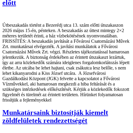
előtt
Útbeszakadás történt a Bezerédj utca 13. szám előtti útszakaszon
2026 május 15-én, pénteken. A beszakadás az úttest mintegy 2×2
méteres területét érinti, a ház vízbekötésének nyomvonalában.
FRISSÍTÉS: A beszakadás javítását a Fővárosi Csatornázási Művek
Zrt. munkatársai elvégezték. A javítási munkálatok a Fővárosi
Csatornázási Művek Zrt. végzi. Részletes tájékoztatással hamarosan
jelentkezük. A biztonság érdekében az érintett útszakaszt lezártuk,
így az arra közlekedők számára ideiglenes forgalomkorlátozás lépett
életbe. Az utcába be lehet hajtani, csak zsákutca lesz belőle, s nem
lehet kikanyarodni a Kiss József utcára. A Józsefvárosi
Gazdálkodási Központ (JGK) felvette a kapcsolatot a Fővárosi
Vízművekkel, aki hamarosan megkezdi a hiba feltárását és a
szükséges intézkedések előkészítését. Kérjük a közlekedők fokozott
figyelmét és türelmét az érintett területen. Hírünket folyamatosan
frissítjük a fejleményekkel
Munkatársaink biztosítják kiemelt
zöldfelületek rendezettségét