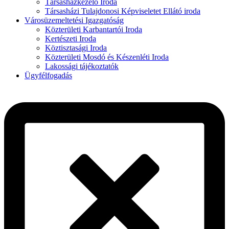
Társasházkezelő Iroda
Társasházi Tulajdonosi Képviseletet Ellátó iroda
Városüzemeltetési Igazgatóság
Közterületi Karbantartói Iroda
Kertészeti Iroda
Köztisztasági Iroda
Közterületi Mosdó és Készenléti Iroda
Lakossági tájékoztatók
Ügyfélfogadás