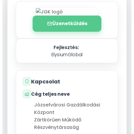
Üzenetküldés
Fejlesztés:
ElysiumGlobal
Kapcsolat
Cég teljes neve
Józsefvárosi Gazdálkodási
Központ
Zártkörűen Működő
Részvénytársaság