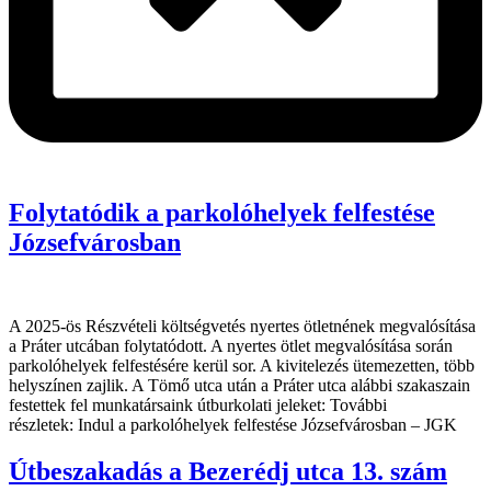
Folytatódik a parkolóhelyek felfestése
Józsefvárosban
A 2025-ös Részvételi költségvetés nyertes ötletnének megvalósítása
a Práter utcában folytatódott. A nyertes ötlet megvalósítása során
parkolóhelyek felfestésére kerül sor. A kivitelezés ütemezetten, több
helyszínen zajlik. A Tömő utca után a Práter utca alábbi szakaszain
festettek fel munkatársaink útburkolati jeleket: További
részletek: Indul a parkolóhelyek felfestése Józsefvárosban – JGK
Útbeszakadás a Bezerédj utca 13. szám