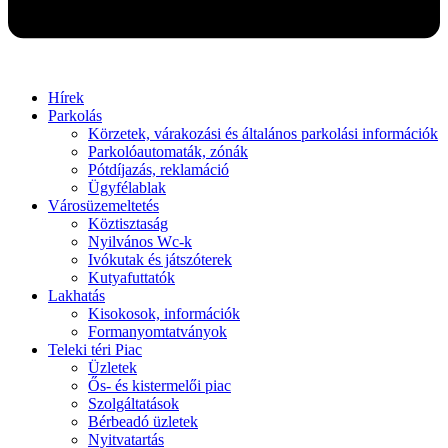
Hírek
Parkolás
Körzetek, várakozási és általános parkolási információk
Parkolóautomaták, zónák
Pótdíjazás, reklamáció
Ügyfélablak
Városüzemeltetés
Köztisztaság
Nyilvános Wc-k
Ivókutak és játszóterek
Kutyafuttatók
Lakhatás
Kisokosok, információk
Formanyomtatványok
Teleki téri Piac
Üzletek
Ős- és kistermelői piac
Szolgáltatások
Bérbeadó üzletek
Nyitvatartás