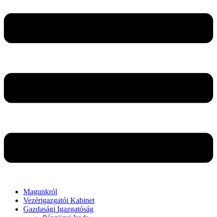
Magunkról
Vezérigazgatói Kabinet
Gazdasági Igazgatóság