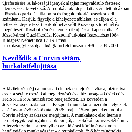
újrafestésére. A lakossági igények alapján megvalósuló festések
ütemezése a következő: A munkálatok ideje alatt az érintett utcákban
időszakos parkolási tilalomra és forgalomkorlátozásokra kell
számítani. Kérjük, figyelje a kihelyezett táblákat, és álljon el a
felfestés idejére lezárt parkolóhelyekről! Köszönjük türelmét és
megértését! További kérdése lenne a felújítással kapcsolatban?
Józsefvárosi Gazdálkodási KözpontParkolási Igazgatóság1084
Budapest Német utca 17-19.Email:
parkolasugyfelszolgalat@jgk.huTelefonszám: +36 1 299 7000
Kezdődik a Corvin sétány
burkolatfelújítása
A kivitelezés célja a burkolati elemek cseréje és javítása, biztosítva
ezzel a sétány esztétikai megjelenését és a biztonságos közlekedést.
FRISSÍTÉS: A munkálatok befejeződtek. Ez követően a
Józsefvárosi Gazdálkodási Központ munkatársai üzembe helyezték
a sétányon lévő szökőkutat. 2026. május 15-én, pénteken indul a
Corvin sétány szakaszos megújítása. A munkálatok első üteme a
terület egyik legforgalmasabb pontját, a szökőkút környezetét érinti.
A tervek szerint – amennyiben az időjárási körülmények nem
hátráltatják a munkavégzést – a munkálatok jövő hét csütörtökig