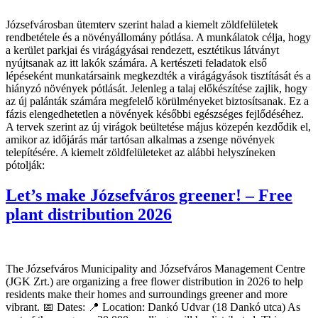
Józsefvárosban ütemterv szerint halad a kiemelt zöldfelületek
rendbetétele és a növényállomány pótlása. A munkálatok célja, hogy
a kerület parkjai és virágágyásai rendezett, esztétikus látványt
nyújtsanak az itt lakók számára. A kertészeti feladatok első
lépéseként munkatársaink megkezdték a virágágyások tisztítását és a
hiányzó növények pótlását. Jelenleg a talaj előkészítése zajlik, hogy
az új palánták számára megfelelő körülményeket biztosítsanak. Ez a
fázis elengedhetetlen a növények későbbi egészséges fejlődéséhez.
A tervek szerint az új virágok beültetése május közepén kezdődik el,
amikor az időjárás már tartósan alkalmas a zsenge növények
telepítésére. A kiemelt zöldfelületeket az alábbi helyszíneken
pótolják:
Let’s make Józsefváros greener! – Free
plant distribution 2026
The Józsefváros Municipality and Józsefváros Management Centre
(JGK Zrt.) are organizing a free flower distribution in 2026 to help
residents make their homes and surroundings greener and more
vibrant. 📅 Dates: 📍 Location: Dankó Udvar (18 Dankó utca) As