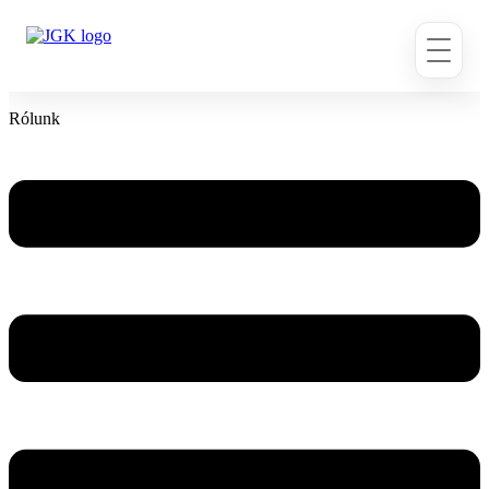
Ugrás
a
tartalomhoz
Rólunk
Flyout
Menu