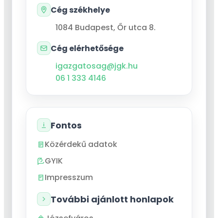
Cég székhelye
1084
Budapest
,
Őr utca 8.
Cég elérhetősége
igazgatosag@jgk.hu
06 1 333 4146
Fontos
Közérdekű adatok
GYIK
Impresszum
További ajánlott honlapok