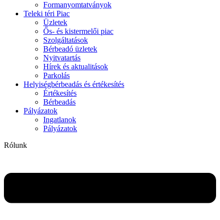
Formanyomtatványok
Teleki téri Piac
Üzletek
Ős- és kistermelői piac
Szolgáltatások
Bérbeadó üzletek
Nyitvatartás
Hírek és aktualitások
Parkolás
Helyiségbérbeadás és értékesítés
Értékesítés
Bérbeadás
Pályázatok
Ingatlanok
Pályázatok
Rólunk
Flyout
Menu