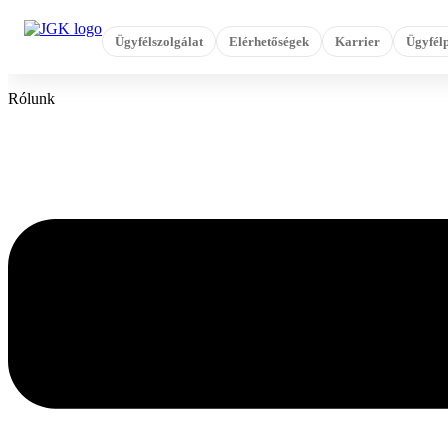
Ugrás
a
Ügyfélszolgálat
Elérhetőségek
Karrier
Ügyfélp
tartalomhoz
Rólunk
Flyout
Menu