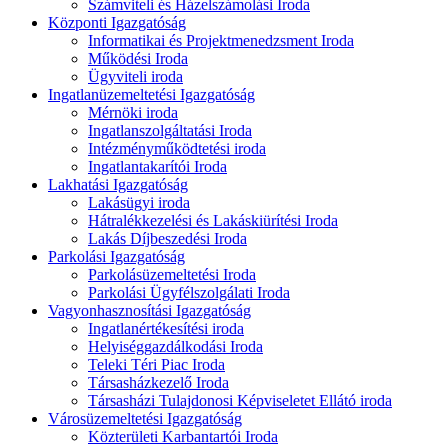
Számviteli és Házelszámolási Iroda
Központi Igazgatóság
Informatikai és Projektmenedzsment Iroda
Működési Iroda
Ügyviteli iroda
Ingatlanüzemeltetési Igazgatóság
Mérnöki iroda
Ingatlanszolgáltatási Iroda
Intézményműködtetési iroda
Ingatlantakarítói Iroda
Lakhatási Igazgatóság
Lakásügyi iroda
Hátralékkezelési és Lakáskiürítési Iroda
Lakás Díjbeszedési Iroda
Parkolási Igazgatóság
Parkolásüzemeltetési Iroda
Parkolási Ügyfélszolgálati Iroda
Vagyonhasznosítási Igazgatóság
Ingatlanértékesítési iroda
Helyiséggazdálkodási Iroda
Teleki Téri Piac Iroda
Társasházkezelő Iroda
Társasházi Tulajdonosi Képviseletet Ellátó iroda
Városüzemeltetési Igazgatóság
Közterületi Karbantartói Iroda