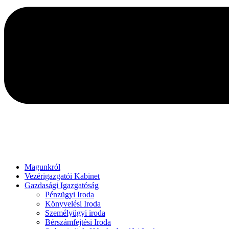
Magunkról
Vezérigazgatói Kabinet
Gazdasági Igazgatóság
Pénzügyi Iroda
Könyvelési Iroda
Személyügyi iroda
Bérszámfejtési Iroda