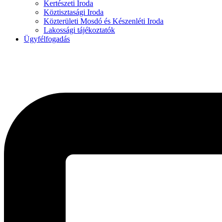
Kertészeti Iroda
Köztisztasági Iroda
Közterületi Mosdó és Készenléti Iroda
Lakossági tájékoztatók
Ügyfélfogadás