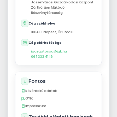
Józsefvárosi Gazdálkodási Központ
Zártkörűen Működő
Részvénytársaság
Cég székhelye
1084
Budapest
,
Őr utca 8.
Cég elérhetősége
igazgatosag@jgk.hu
06 1 333 4146
Fontos
Közérdekű adatok
GYIK
Impresszum
További ajánlott honlapok