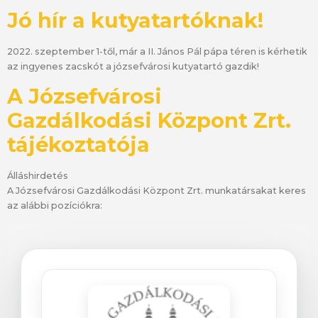
Jó hír a kutyatartóknak!
2022. szeptember 1-től, már a II. János Pál pápa téren is kérhetik
az ingyenes zacskót a józsefvárosi kutyatartó gazdik!
A Józsefvárosi
Gazdálkodási Központ Zrt.
tájékoztatója
Álláshirdetés
A Józsefvárosi Gazdálkodási Központ Zrt. munkatársakat keres
az alábbi pozíciókra: