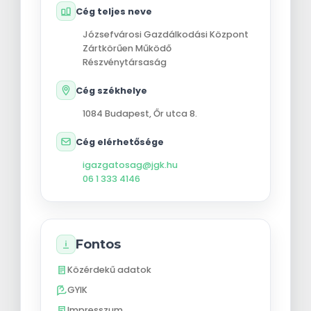
Cég teljes neve
Józsefvárosi Gazdálkodási Központ
Zártkörűen Működő
Részvénytársaság
Cég székhelye
1084
Budapest
,
Őr utca 8.
Cég elérhetősége
igazgatosag@jgk.hu
06 1 333 4146
Fontos
Közérdekű adatok
GYIK
Impresszum