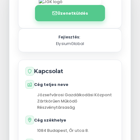
Üzenetküldés
Fejlesztés:
ElysiumGlobal
Kapcsolat
Cég teljes neve
Józsefvárosi Gazdálkodási Központ
Zártkörűen Működő
Részvénytársaság
Cég székhelye
1084
Budapest
,
Őr utca 8.