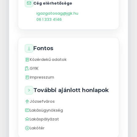
Cég elérhetősége
igazgatosag@jgk.hu
06 1 333 4146
Fontos
Közérdekű adatok
GYIK
Impresszum
További ajánlott honlapok
Józsefváros
Lakásügynökség
Lakáspályázat
Lakótér