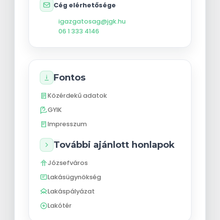
Cég elérhetősége
igazgatosag@jgk.hu
06 1 333 4146
Fontos
Közérdekű adatok
GYIK
Impresszum
További ajánlott honlapok
Józsefváros
Lakásügynökség
Lakáspályázat
Lakótér