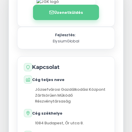
Üzenetküldés
Fejlesztés:
ElysiumGlobal
Kapcsolat
Cég teljes neve
Józsefvárosi Gazdálkodási Központ
Zártkörűen Működő
Részvénytársaság
Cég székhelye
1084
Budapest
,
Őr utca 8.