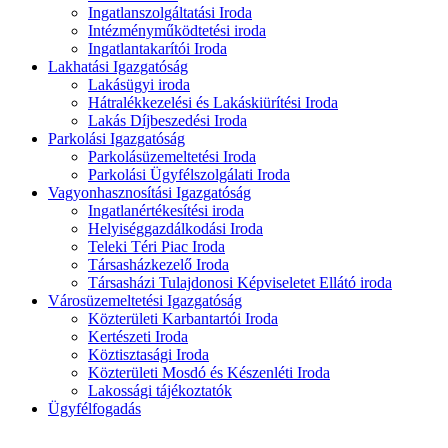
Ingatlanszolgáltatási Iroda
Intézményműködtetési iroda
Ingatlantakarítói Iroda
Lakhatási Igazgatóság
Lakásügyi iroda
Hátralékkezelési és Lakáskiürítési Iroda
Lakás Díjbeszedési Iroda
Parkolási Igazgatóság
Parkolásüzemeltetési Iroda
Parkolási Ügyfélszolgálati Iroda
Vagyonhasznosítási Igazgatóság
Ingatlanértékesítési iroda
Helyiséggazdálkodási Iroda
Teleki Téri Piac Iroda
Társasházkezelő Iroda
Társasházi Tulajdonosi Képviseletet Ellátó iroda
Városüzemeltetési Igazgatóság
Közterületi Karbantartói Iroda
Kertészeti Iroda
Köztisztasági Iroda
Közterületi Mosdó és Készenléti Iroda
Lakossági tájékoztatók
Ügyfélfogadás