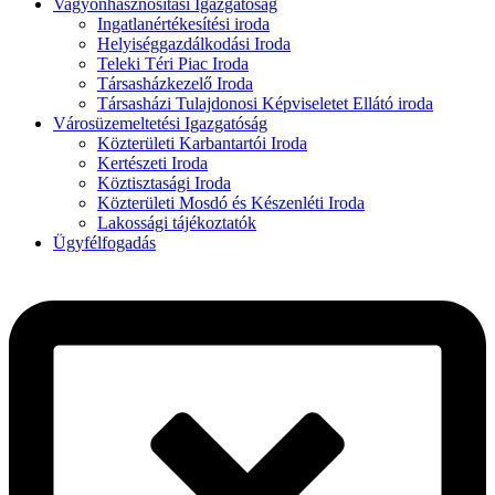
Vagyonhasznosítási Igazgatóság
Ingatlanértékesítési iroda
Helyiséggazdálkodási Iroda
Teleki Téri Piac Iroda
Társasházkezelő Iroda
Társasházi Tulajdonosi Képviseletet Ellátó iroda
Városüzemeltetési Igazgatóság
Közterületi Karbantartói Iroda
Kertészeti Iroda
Köztisztasági Iroda
Közterületi Mosdó és Készenléti Iroda
Lakossági tájékoztatók
Ügyfélfogadás