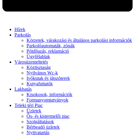
Hírek
Parkolás
Körzetek, várakozási és általános parkolási információk
Parkolóautomaták, zónák
Pótdíjazás, reklamáció
Ügyfélablak
Városüzemeltetés
Köztisztaság
Nyilvános Wc-k
Ivókutak és játszóterek
Kutyafuttatók
Lakhatás
Kisokosok, információk
Formanyomtatványok
Teleki téri Piac
Üzletek
Ős- és kistermelői piac
Szolgáltatások
Bérbeadó üzletek
Nyitvatartás