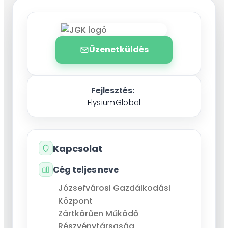
Üzenetküldés
Fejlesztés:
ElysiumGlobal
Kapcsolat
Cég teljes neve
Józsefvárosi Gazdálkodási
Központ
Zártkörűen Működő
Részvénytársaság