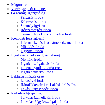
Magunkról
Vezérigazgatói Kabinet
Gazdasági Igazgatóság
Pénzügyi Iroda
Könyvelési Iroda
Személyügyi iroda
Bérszámfejtési Iroda
Számviteli és Házelszámolási Iroda
Központi Igazgatóság
Informatikai és Projektmenedzsment Iroda
Működési Iroda
Ügyviteli iroda
Ingatlanüzemeltetési Igazgatóság
Mérnöki iroda
Ingatlanszolgáltatási Iroda
Intézményműködtetési iroda
Ingatlantakarítói Iroda
Lakhatási Igazgatóság
Lakásügyi iroda
Hátralékkezelési és Lakáskiürítési Iroda
Lakás Díjbeszedési Iroda
Parkolási Igazgatóság
Parkolásüzemeltetési Iroda
Parkolási Ügyfélszolgálati Iroda