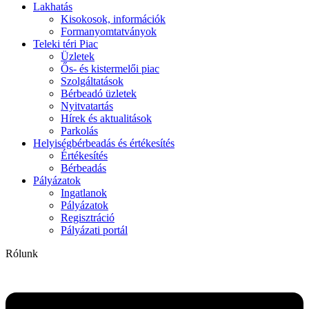
Lakhatás
Kisokosok, információk
Formanyomtatványok
Teleki téri Piac
Üzletek
Ős- és kistermelői piac
Szolgáltatások
Bérbeadó üzletek
Nyitvatartás
Hírek és aktualitások
Parkolás
Helyiségbérbeadás és értékesítés
Értékesítés
Bérbeadás
Pályázatok
Ingatlanok
Pályázatok
Regisztráció
Pályázati portál
Rólunk
Flyout
Menu