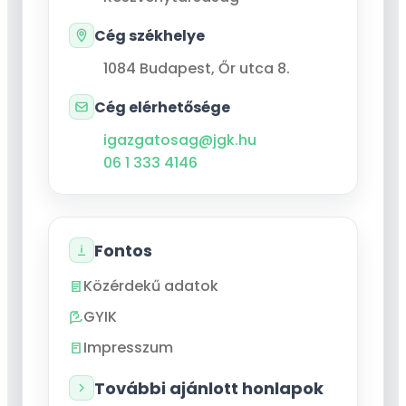
Cég székhelye
1084
Budapest
,
Őr utca 8.
Cég elérhetősége
igazgatosag@jgk.hu
06 1 333 4146
Fontos
Közérdekű adatok
GYIK
Impresszum
További ajánlott honlapok