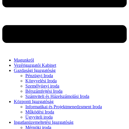
Magunkról
Vezérigazgatói Kabinet
Gazdasági Igazgatóság
Pénzügyi Iroda
Könyvelési Iroda
Személyügyi iroda
Bérszámfejtési Iroda
Számviteli és Házelszámolási Iroda
Központi Igazgatóság
Informatikai és Projektmenedzsment Iroda
Működési Iroda
Ügyviteli iroda
Ingatlanüzemeltetési Igazgatóság
Mérnöki iroda