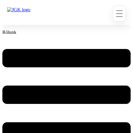
Ugrás
a
tartalomhoz
Rólunk
Flyout
Menu