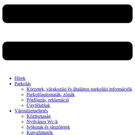
Hírek
Parkolás
Körzetek, várakozási és általános parkolási információk
Parkolóautomaták, zónák
Pótdíjazás, reklamáció
Ügyfélablak
Városüzemeltetés
Köztisztaság
Nyilvános Wc-k
Ivókutak és játszóterek
Kutyafuttatók