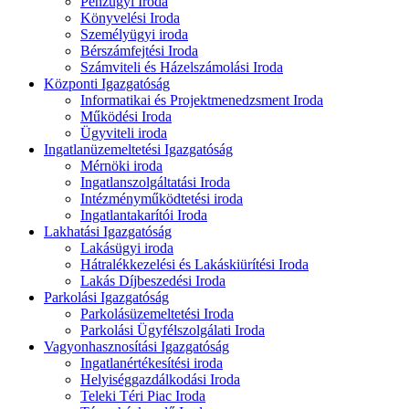
Pénzügyi Iroda
Könyvelési Iroda
Személyügyi iroda
Bérszámfejtési Iroda
Számviteli és Házelszámolási Iroda
Központi Igazgatóság
Informatikai és Projektmenedzsment Iroda
Működési Iroda
Ügyviteli iroda
Ingatlanüzemeltetési Igazgatóság
Mérnöki iroda
Ingatlanszolgáltatási Iroda
Intézményműködtetési iroda
Ingatlantakarítói Iroda
Lakhatási Igazgatóság
Lakásügyi iroda
Hátralékkezelési és Lakáskiürítési Iroda
Lakás Díjbeszedési Iroda
Parkolási Igazgatóság
Parkolásüzemeltetési Iroda
Parkolási Ügyfélszolgálati Iroda
Vagyonhasznosítási Igazgatóság
Ingatlanértékesítési iroda
Helyiséggazdálkodási Iroda
Teleki Téri Piac Iroda