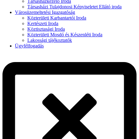
Társasházkezelő Iroda
Társasházi Tulajdonosi Képviseletet Ellátó iroda
Városüzemeltetési Igazgatóság
Közterületi Karbantartói Iroda
Kertészeti Iroda
Köztisztasági Iroda
Közterületi Mosdó és Készenléti Iroda
Lakossági tájékoztatók
Ügyfélfogadás