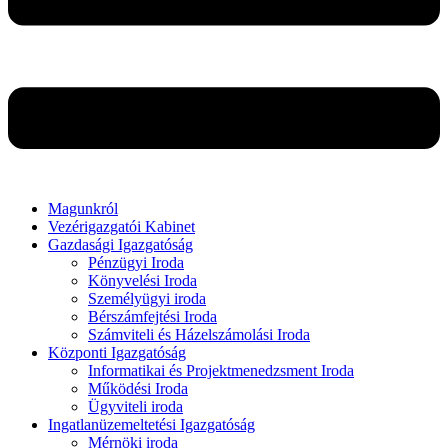
Magunkról
Vezérigazgatói Kabinet
Gazdasági Igazgatóság
Pénzügyi Iroda
Könyvelési Iroda
Személyügyi iroda
Bérszámfejtési Iroda
Számviteli és Házelszámolási Iroda
Központi Igazgatóság
Informatikai és Projektmenedzsment Iroda
Működési Iroda
Ügyviteli iroda
Ingatlanüzemeltetési Igazgatóság
Mérnöki iroda