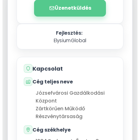
Üzenetküldés
Fejlesztés:
ElysiumGlobal
Kapcsolat
Cég teljes neve
Józsefvárosi Gazdálkodási
Központ
Zártkörűen Működő
Részvénytársaság
Cég székhelye