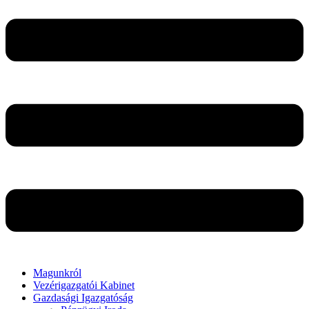
Magunkról
Vezérigazgatói Kabinet
Gazdasági Igazgatóság