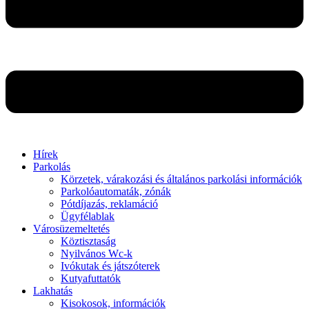
Hírek
Parkolás
Körzetek, várakozási és általános parkolási információk
Parkolóautomaták, zónák
Pótdíjazás, reklamáció
Ügyfélablak
Városüzemeltetés
Köztisztaság
Nyilvános Wc-k
Ivókutak és játszóterek
Kutyafuttatók
Lakhatás
Kisokosok, információk