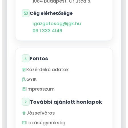
1084
Budapest
,
Őr utca 8.
Cég elérhetősége
igazgatosag@jgk.hu
06 1 333 4146
Fontos
Közérdekű adatok
GYIK
Impresszum
További ajánlott honlapok
Józsefváros
Lakásügynökség