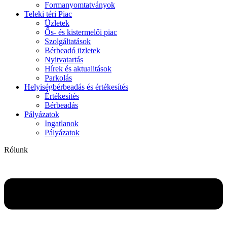
Formanyomtatványok
Teleki téri Piac
Üzletek
Ős- és kistermelői piac
Szolgáltatások
Bérbeadó üzletek
Nyitvatartás
Hírek és aktualitások
Parkolás
Helyiségbérbeadás és értékesítés
Értékesítés
Bérbeadás
Pályázatok
Ingatlanok
Pályázatok
Rólunk
Flyout
Menu