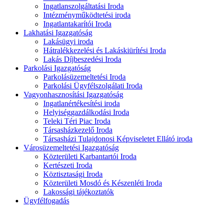
Ingatlanszolgáltatási Iroda
Intézményműködtetési iroda
Ingatlantakarítói Iroda
Lakhatási Igazgatóság
Lakásügyi iroda
Hátralékkezelési és Lakáskiürítési Iroda
Lakás Díjbeszedési Iroda
Parkolási Igazgatóság
Parkolásüzemeltetési Iroda
Parkolási Ügyfélszolgálati Iroda
Vagyonhasznosítási Igazgatóság
Ingatlanértékesítési iroda
Helyiséggazdálkodási Iroda
Teleki Téri Piac Iroda
Társasházkezelő Iroda
Társasházi Tulajdonosi Képviseletet Ellátó iroda
Városüzemeltetési Igazgatóság
Közterületi Karbantartói Iroda
Kertészeti Iroda
Köztisztasági Iroda
Közterületi Mosdó és Készenléti Iroda
Lakossági tájékoztatók
Ügyfélfogadás