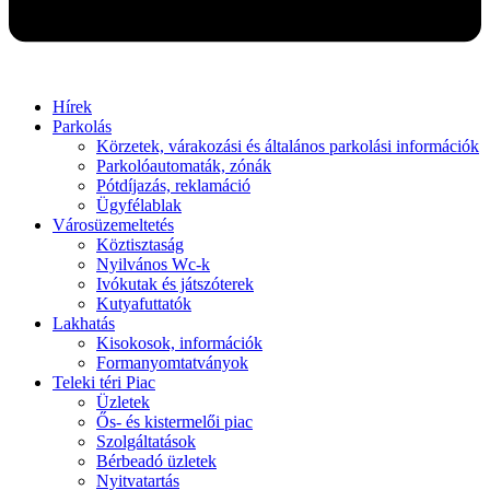
Hírek
Parkolás
Körzetek, várakozási és általános parkolási információk
Parkolóautomaták, zónák
Pótdíjazás, reklamáció
Ügyfélablak
Városüzemeltetés
Köztisztaság
Nyilvános Wc-k
Ivókutak és játszóterek
Kutyafuttatók
Lakhatás
Kisokosok, információk
Formanyomtatványok
Teleki téri Piac
Üzletek
Ős- és kistermelői piac
Szolgáltatások
Bérbeadó üzletek
Nyitvatartás