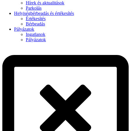
Hírek és aktualitások
Parkolás
Helyiségbérbeadás és értékesítés
Értékesítés
Bérbeadás
Pályázatok
Ingatlanok
Pályázatok