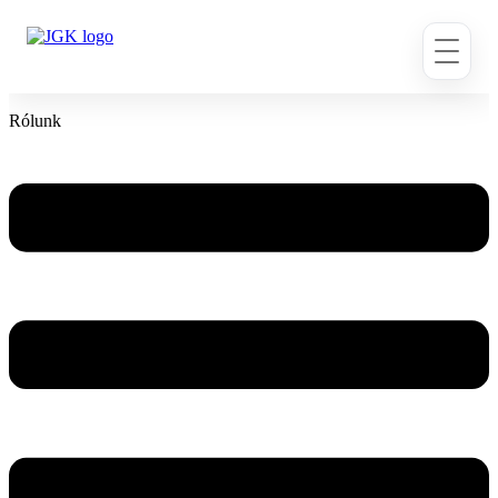
Ugrás
a
tartalomhoz
Rólunk
Flyout
Menu