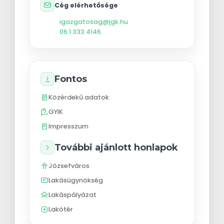
Cég elérhetősége
igazgatosag@jgk.hu
06 1 333 4146
Fontos
Közérdekű adatok
GYIK
Impresszum
További ajánlott honlapok
Józsefváros
Lakásügynökség
Lakáspályázat
Lakótér