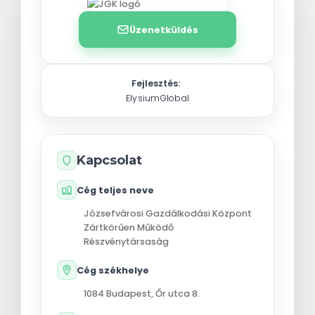
Üzenetküldés
Fejlesztés:
ElysiumGlobal
Kapcsolat
Cég teljes neve
Józsefvárosi Gazdálkodási Központ
Zártkörűen Működő
Részvénytársaság
Cég székhelye
1084
Budapest
,
Őr utca 8.