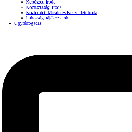
Kertészeti Iroda
Köztisztasági Iroda
Közterületi Mosdó és Készenléti Iroda
Lakossági tájékoztatók
Ügyfélfogadás