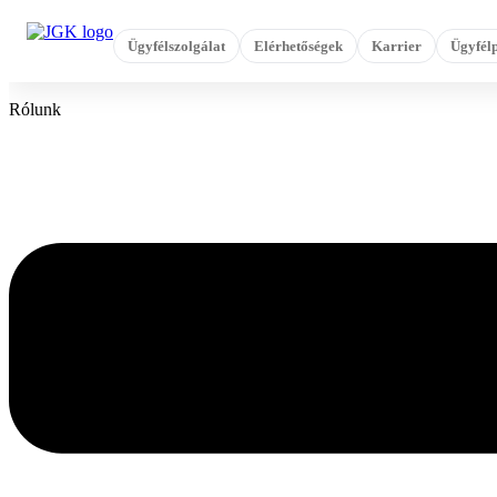
Ugrás
a
Ügyfélszolgálat
Elérhetőségek
Karrier
Ügyfélp
tartalomhoz
Rólunk
Flyout
Menu