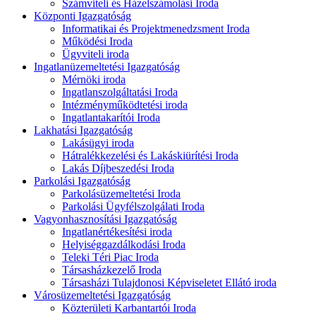
Számviteli és Házelszámolási Iroda
Központi Igazgatóság
Informatikai és Projektmenedzsment Iroda
Működési Iroda
Ügyviteli iroda
Ingatlanüzemeltetési Igazgatóság
Mérnöki iroda
Ingatlanszolgáltatási Iroda
Intézményműködtetési iroda
Ingatlantakarítói Iroda
Lakhatási Igazgatóság
Lakásügyi iroda
Hátralékkezelési és Lakáskiürítési Iroda
Lakás Díjbeszedési Iroda
Parkolási Igazgatóság
Parkolásüzemeltetési Iroda
Parkolási Ügyfélszolgálati Iroda
Vagyonhasznosítási Igazgatóság
Ingatlanértékesítési iroda
Helyiséggazdálkodási Iroda
Teleki Téri Piac Iroda
Társasházkezelő Iroda
Társasházi Tulajdonosi Képviseletet Ellátó iroda
Városüzemeltetési Igazgatóság
Közterületi Karbantartói Iroda