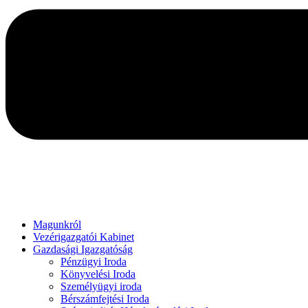
Magunkról
Vezérigazgatói Kabinet
Gazdasági Igazgatóság
Pénzügyi Iroda
Könyvelési Iroda
Személyügyi iroda
Bérszámfejtési Iroda