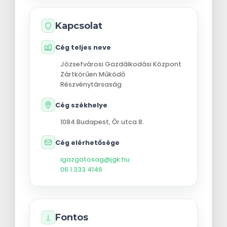
Kapcsolat
Cég teljes neve
Józsefvárosi Gazdálkodási Központ
Zártkörűen Működő
Részvénytársaság
Cég székhelye
1084
Budapest
,
Őr utca 8.
Cég elérhetősége
igazgatosag@jgk.hu
06 1 333 4146
Fontos