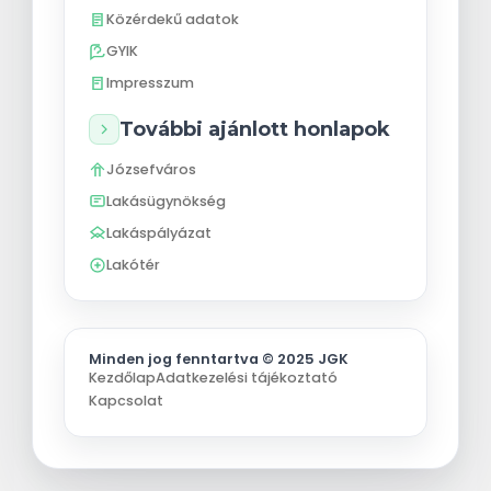
Közérdekű adatok
GYIK
Impresszum
További ajánlott honlapok
Józsefváros
Lakásügynökség
Lakáspályázat
Lakótér
Minden jog fenntartva © 2025 JGK
Kezdőlap
Adatkezelési tájékoztató
Kapcsolat