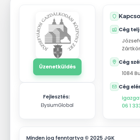
Kapcso
Cég tel
József
Zártkö
Cég szé
Üzenetküldés
1084
B
Cég elé
Fejlesztés:
igazga
ElysiumGlobal
06 1 33
Minden jog fenntartva © 2025 JGK