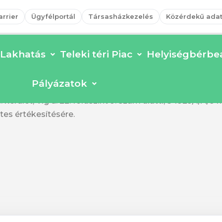
arrier
Ügyfélportál
Társasházkezelés
Közérdekű ada
Lakhatás
Teleki téri Piac
Helyiségbérbea
 22
Pályázatok
yzat Képviselő-testületének Pénzügyi és Tulajdonosi Bi
kerület, Víg u. 22. földszint 9. szám alatti, 34929/1/A/9 h
ttes értékesítésére.