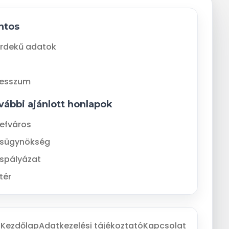
ntos
rdekű adatok
resszum
vábbi ajánlott honlapok
efváros
ásügynökség
spályázat
tér
Kezdőlap
Adatkezelési tájékoztató
Kapcsolat