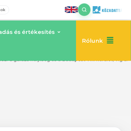
tok
dás és értékesítés
Rólunk
zottság 401/2025. (XI. 11.) számú határozata alapján
rsz.-ú garázs helyiség és a Budapest VIII. kerület, Víg u.