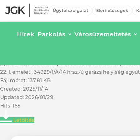
Ügyfélszolgálat
Elérhetőségek
K
Hírek
Parkolás
Városüzemeltetés
Pályázati felhívás Víg u
A Budapest Főváros VIII. kerület Józsefvárosi Önkormán
nyilvános, kétfordulós pályázatot hirdet a Budapest VIII. 
22. I. emeleti, 34929/1/A/14 hrsz.-ú garázs helyiség együ
Fájl méret: 137.81 KB
Created: 2025/11/14
Updated: 2026/01/29
Hits: 165
Letöltés