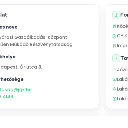
lat
Fo
Közé
jes neve
GYIK
városi Gazdálkodási Központ
rűen Működő Részvénytársaság
Imp
khelye
To
udapest
,
Őr utca 8.
Józs
rhetősége
Lak
Laká
tosag@jgk.hu
3 4146
Lakó