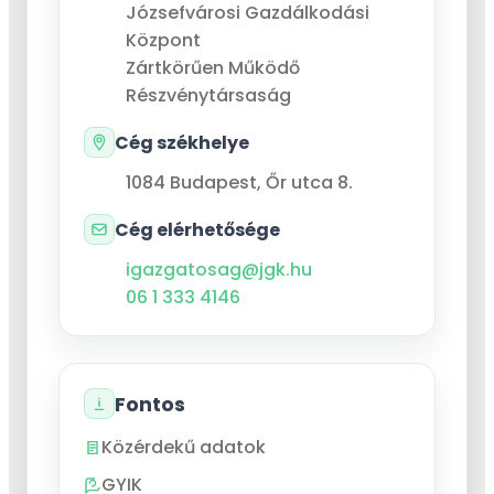
Józsefvárosi Gazdálkodási
Központ
Zártkörűen Működő
Részvénytársaság
Cég székhelye
1084
Budapest
,
Őr utca 8.
Cég elérhetősége
igazgatosag@jgk.hu
06 1 333 4146
Fontos
Közérdekű adatok
GYIK