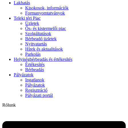
Lakhatás
Kisokosok, információk
Formanyomtatványok
Teleki téri Piac
Üzletek
Ős- és kistermelői piac
Szolgáltatások
Bérbeadó üzletek
Nyitvatartás
Hírek és aktualitások
Parkolás
Helyiségbérbeadás és értékesítés
Értékesítés
Bérbeadás
Pályázatok
Ingatlanok
Pályázatok
Regisztráció
Pályázati portál
Rólunk
Flyout
Menu