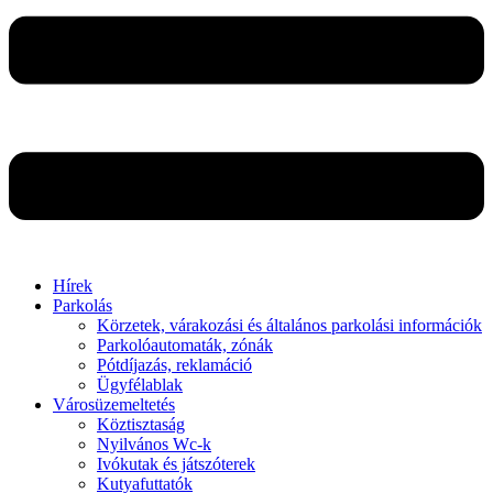
Hírek
Parkolás
Körzetek, várakozási és általános parkolási információk
Parkolóautomaták, zónák
Pótdíjazás, reklamáció
Ügyfélablak
Városüzemeltetés
Köztisztaság
Nyilvános Wc-k
Ivókutak és játszóterek
Kutyafuttatók