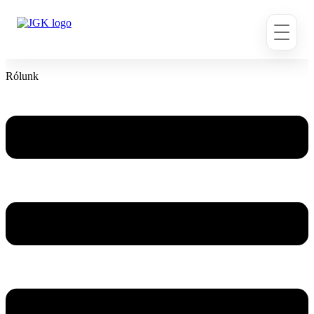
Ugrás
a
tartalomhoz
Rólunk
Flyout
Menu