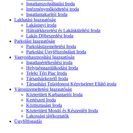
Ingatlanszolgáltatási Iroda
Intézményműködtetési iroda
Ingatlantakarítói Iroda
Lakhatási Igazgatóság
Lakásügyi iroda
Hátralékkezelési és Lakáskiürítési Iroda
Lakás Díjbeszedési Iroda
Parkolási Igazgatóság
Parkolásüzemeltetési Iroda
Parkolási Ügyfélszolgálati Iroda
Vagyonhasznosítási Igazgatóság
Ingatlanértékesítési iroda
Helyiséggazdálkodási Iroda
Teleki Téri Piac Iroda
Társasházkezelő Iroda
Társasházi Tulajdonosi Képviseletet Ellátó iroda
Városüzemeltetési Igazgatóság
Közterületi Karbantartói Iroda
Kertészeti Iroda
Köztisztasági Iroda
Közterületi Mosdó és Készenléti Iroda
Lakossági tájékoztatók
Ügyfélfogadás