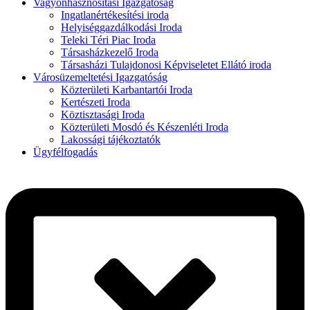
Vagyonhasznosítási Igazgatóság
Ingatlanértékesítési iroda
Helyiséggazdálkodási Iroda
Teleki Téri Piac Iroda
Társasházkezelő Iroda
Társasházi Tulajdonosi Képviseletet Ellátó iroda
Városüzemeltetési Igazgatóság
Közterületi Karbantartói Iroda
Kertészeti Iroda
Köztisztasági Iroda
Közterületi Mosdó és Készenléti Iroda
Lakossági tájékoztatók
Ügyfélfogadás