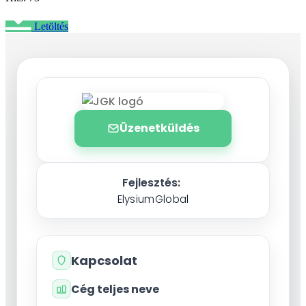
Letöltés
Üzenetküldés
Fejlesztés:
ElysiumGlobal
Kapcsolat
Cég teljes neve