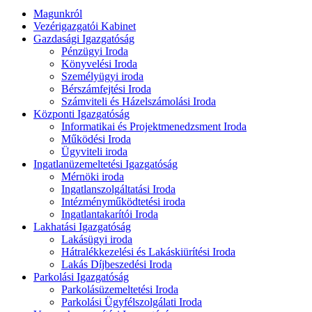
Magunkról
Vezérigazgatói Kabinet
Gazdasági Igazgatóság
Pénzügyi Iroda
Könyvelési Iroda
Személyügyi iroda
Bérszámfejtési Iroda
Számviteli és Házelszámolási Iroda
Központi Igazgatóság
Informatikai és Projektmenedzsment Iroda
Működési Iroda
Ügyviteli iroda
Ingatlanüzemeltetési Igazgatóság
Mérnöki iroda
Ingatlanszolgáltatási Iroda
Intézményműködtetési iroda
Ingatlantakarítói Iroda
Lakhatási Igazgatóság
Lakásügyi iroda
Hátralékkezelési és Lakáskiürítési Iroda
Lakás Díjbeszedési Iroda
Parkolási Igazgatóság
Parkolásüzemeltetési Iroda
Parkolási Ügyfélszolgálati Iroda