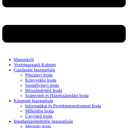
Magunkról
Vezérigazgatói Kabinet
Gazdasági Igazgatóság
Pénzügyi Iroda
Könyvelési Iroda
Személyügyi iroda
Bérszámfejtési Iroda
Számviteli és Házelszámolási Iroda
Központi Igazgatóság
Informatikai és Projektmenedzsment Iroda
Működési Iroda
Ügyviteli iroda
Ingatlanüzemeltetési Igazgatóság
Mérnöki iroda