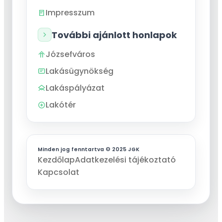
Impresszum
További ajánlott honlapok
Józsefváros
Lakásügynökség
Lakáspályázat
Lakótér
Minden jog fenntartva © 2025 JGK
Kezdőlap
Adatkezelési tájékoztató
Kapcsolat