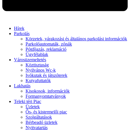
Hírek
Parkolás
Körzetek, várakozási és általános parkolási információk
Parkolóautomaták, zónák
Pótdíjazás, reklamáció
Ügyfélablak
Városüzemeltetés
Köztisztaság
Nyilvános Wc-k
Ivókutak és játszóterek
Kutyafuttatók
Lakhatás
Kisokosok, információk
Formanyomtatványok
Teleki téri Piac
Üzletek
Ős- és kistermelői piac
Szolgáltatások
Bérbeadó üzletek
Nyitvatartás