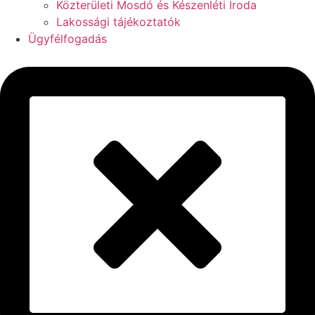
Közterületi Mosdó és Készenléti Iroda
Lakossági tájékoztatók
Ügyfélfogadás