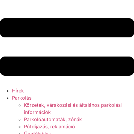
Hírek
Parkolás
Körzetek, várakozási és általános parkolási
információk
Parkolóautomaták, zónák
Pótdíjazás, reklamáció
Ügyfélablak