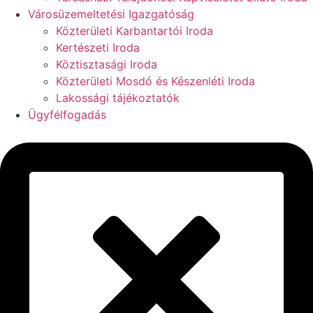
Városüzemeltetési Igazgatóság
Közterületi Karbantartói Iroda
Kertészeti Iroda
Köztisztasági Iroda
Közterületi Mosdó és Készenléti Iroda
Lakossági tájékoztatók
Ügyfélfogadás