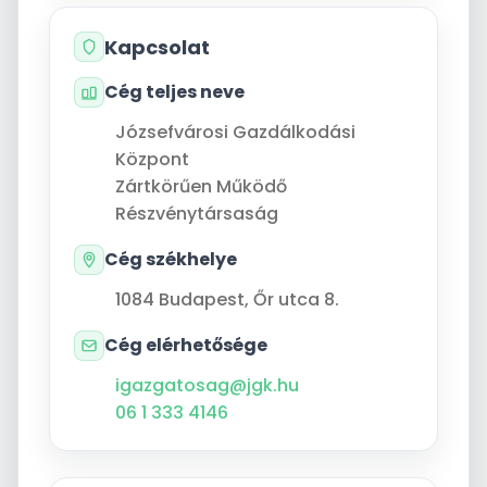
Kapcsolat
Cég teljes neve
Józsefvárosi Gazdálkodási
Központ
Zártkörűen Működő
Részvénytársaság
Cég székhelye
1084
Budapest
,
Őr utca 8.
Cég elérhetősége
igazgatosag@jgk.hu
06 1 333 4146