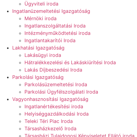
Ügyviteli iroda
Ingatlanüzemeltetési Igazgatóság
Mérnöki iroda
Ingatlanszolgáltatási Iroda
Intézményműködtetési iroda
Ingatlantakarítói Iroda
Lakhatási Igazgatóság
Lakásügyi iroda
Hátralékkezelési és Lakáskiürítési Iroda
Lakás Díjbeszedési Iroda
Parkolási Igazgatóság
Parkolásüzemeltetési Iroda
Parkolási Ügyfélszolgálati Iroda
Vagyonhasznosítási Igazgatóság
Ingatlanértékesítési iroda
Helyiséggazdálkodási Iroda
Teleki Téri Piac Iroda
Társasházkezelő Iroda
Társasházi Tulajdonosi Képviseletet Ellátó iroda