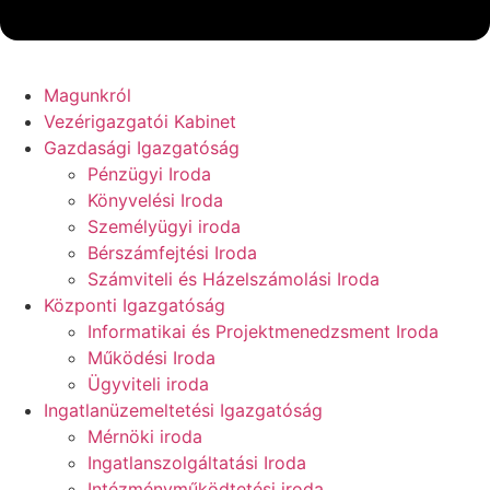
Magunkról
Vezérigazgatói Kabinet
Gazdasági Igazgatóság
Pénzügyi Iroda
Könyvelési Iroda
Személyügyi iroda
Bérszámfejtési Iroda
Számviteli és Házelszámolási Iroda
Központi Igazgatóság
Informatikai és Projektmenedzsment Iroda
Működési Iroda
Ügyviteli iroda
Ingatlanüzemeltetési Igazgatóság
Mérnöki iroda
Ingatlanszolgáltatási Iroda
Intézményműködtetési iroda