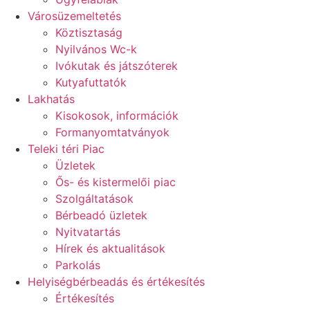
Városüzemeltetés
Köztisztaság
Nyilvános Wc-k
Ivókutak és játszóterek
Kutyafuttatók
Lakhatás
Kisokosok, információk
Formanyomtatványok
Teleki téri Piac
Üzletek
Ős- és kistermelői piac
Szolgáltatások
Bérbeadó üzletek
Nyitvatartás
Hírek és aktualitások
Parkolás
Helyiségbérbeadás és értékesítés
Értékesítés