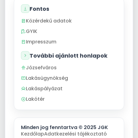
Fontos
Közérdekű adatok
GYIK
Impresszum
További ajánlott honlapok
Józsefváros
Lakásügynökség
Lakáspályázat
Lakótér
Minden jog fenntartva © 2025 JGK
Kezdőlap
Adatkezelési tájékoztató