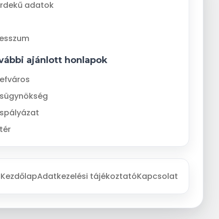
rdekű adatok
resszum
vábbi ajánlott honlapok
efváros
ásügynökség
spályázat
tér
Kezdőlap
Adatkezelési tájékoztató
Kapcsolat