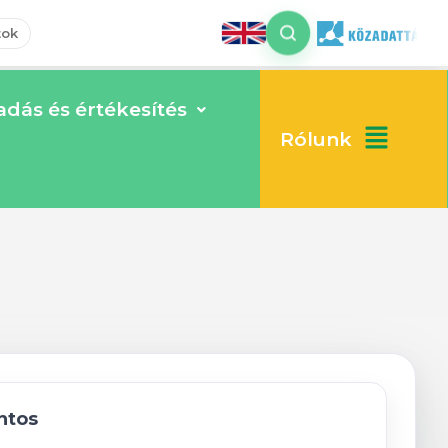
tok
dás és értékesítés
. 24.
Rólunk
ntos