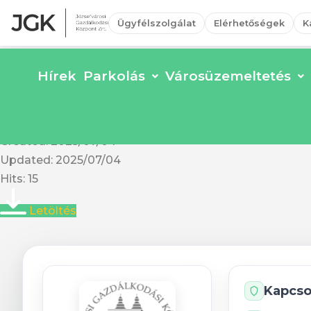
Ügyfélszolgálat
Elérhetőségek
K
Hírek
Parkolás
Városüzemeltetés
Nagy Fuvaros u. 3a, Bar
Fájl méret: 85.21 KB
Created: 2025/07/04
Updated: 2025/07/04
Hits: 15
Letöltés
Kapcso