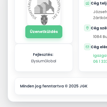
Cég tel
József
Zártkö
Cég szé
Üzenetküldés
1084
B
Cég elé
Fejlesztés:
igazga
ElysiumGlobal
06 1 33
Minden jog fenntartva © 2025 JGK