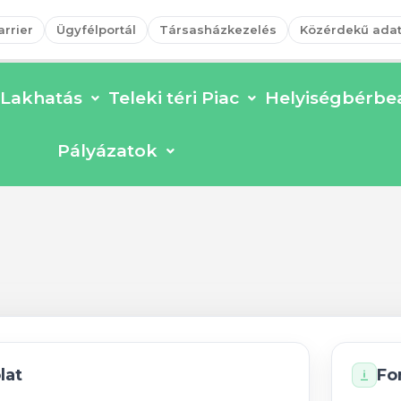
arrier
Ügyfélportál
Társasházkezelés
Közérdekű ada
Lakhatás
Teleki téri Piac
Helyiségbérbea
oss u. 59., Népszínház u
Pályázatok
lat
Fo