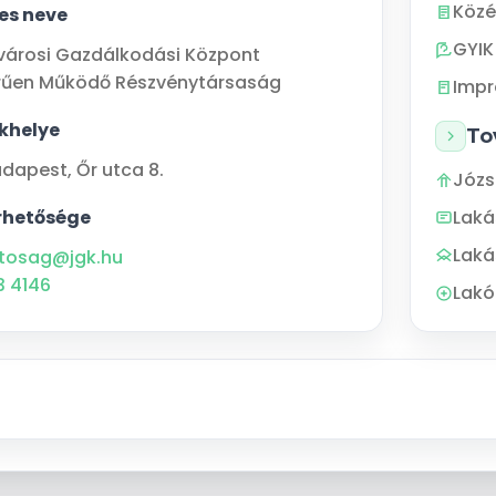
Közé
jes neve
GYIK
városi Gazdálkodási Központ
rűen Működő Részvénytársaság
Imp
khelye
To
udapest
,
Őr utca 8.
Józs
rhetősége
Lak
Laká
tosag@jgk.hu
3 4146
Lakó