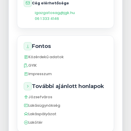
Cég elérhetősége
igazgatosag@jgk.hu
06 1 333 4146
Fontos
Közérdekű adatok
GYIK
Impresszum
További ajánlott honlapok
Józsefváros
Lakásügynökség
Lakáspályázat
Lakótér