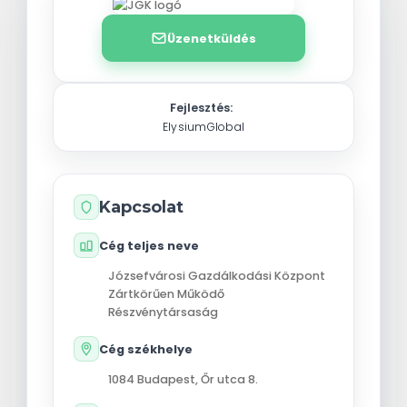
Üzenetküldés
Fejlesztés:
ElysiumGlobal
Kapcsolat
Cég teljes neve
Józsefvárosi Gazdálkodási Központ
Zártkörűen Működő
Részvénytársaság
Cég székhelye
1084
Budapest
,
Őr utca 8.