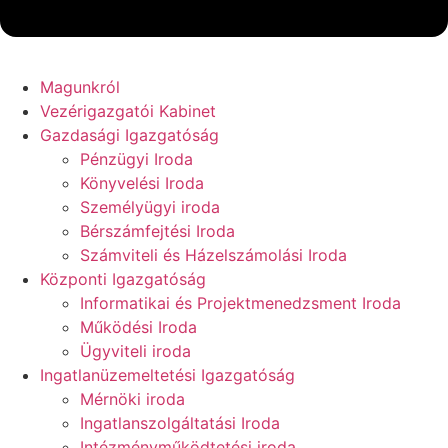
Magunkról
Vezérigazgatói Kabinet
Gazdasági Igazgatóság
Pénzügyi Iroda
Könyvelési Iroda
Személyügyi iroda
Bérszámfejtési Iroda
Számviteli és Házelszámolási Iroda
Központi Igazgatóság
Informatikai és Projektmenedzsment Iroda
Működési Iroda
Ügyviteli iroda
Ingatlanüzemeltetési Igazgatóság
Mérnöki iroda
Ingatlanszolgáltatási Iroda
Intézményműködtetési iroda