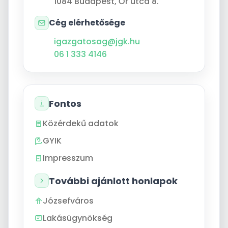
1084
Budapest
,
Őr utca 8.
Cég elérhetősége
igazgatosag@jgk.hu
06 1 333 4146
Fontos
Közérdekű adatok
GYIK
Impresszum
További ajánlott honlapok
Józsefváros
Lakásügynökség