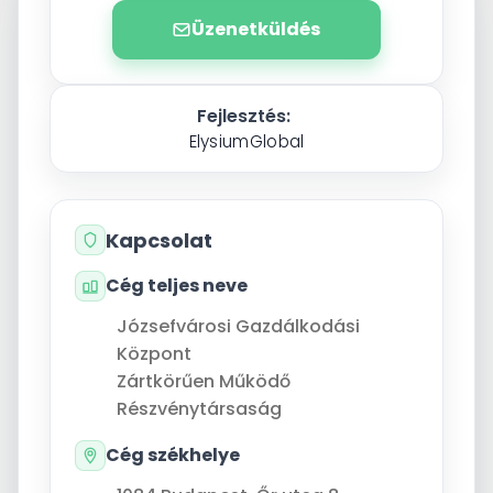
Üzenetküldés
Fejlesztés:
ElysiumGlobal
Kapcsolat
Cég teljes neve
Józsefvárosi Gazdálkodási
Központ
Zártkörűen Működő
Részvénytársaság
Cég székhelye