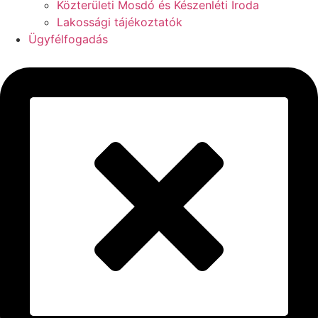
Közterületi Mosdó és Készenléti Iroda
Lakossági tájékoztatók
Ügyfélfogadás