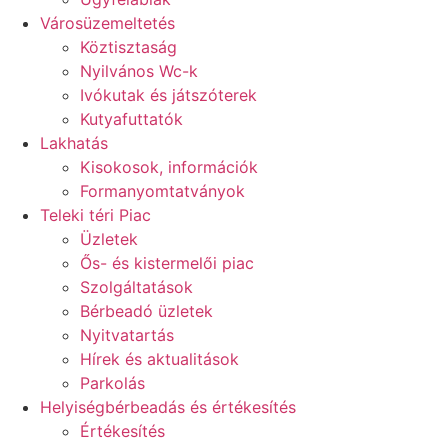
Városüzemeltetés
Köztisztaság
Nyilvános Wc-k
Ivókutak és játszóterek
Kutyafuttatók
Lakhatás
Kisokosok, információk
Formanyomtatványok
Teleki téri Piac
Üzletek
Ős- és kistermelői piac
Szolgáltatások
Bérbeadó üzletek
Nyitvatartás
Hírek és aktualitások
Parkolás
Helyiségbérbeadás és értékesítés
Értékesítés