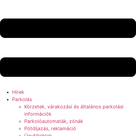
Hírek
Parkolás
Körzetek, várakozási és általános parkolási
információk
Parkolóautomaták, zónák
Pótdíjazás, reklamáció
Ügyfélablak