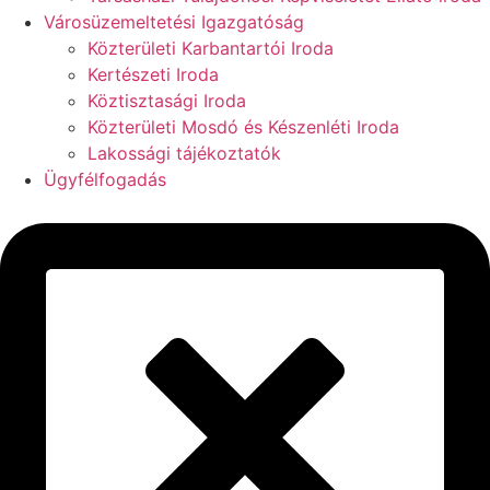
Városüzemeltetési Igazgatóság
Közterületi Karbantartói Iroda
Kertészeti Iroda
Köztisztasági Iroda
Közterületi Mosdó és Készenléti Iroda
Lakossági tájékoztatók
Ügyfélfogadás