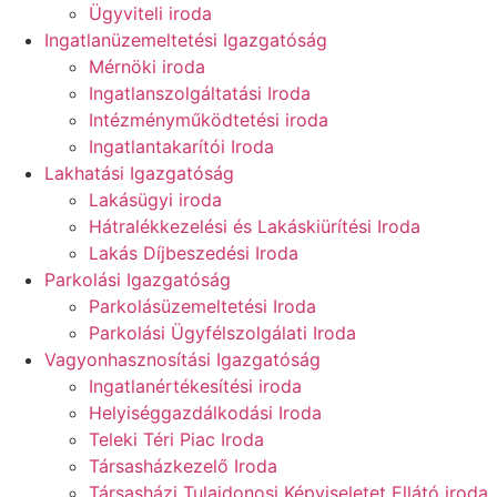
Ügyviteli iroda
Ingatlanüzemeltetési Igazgatóság
Mérnöki iroda
Ingatlanszolgáltatási Iroda
Intézményműködtetési iroda
Ingatlantakarítói Iroda
Lakhatási Igazgatóság
Lakásügyi iroda
Hátralékkezelési és Lakáskiürítési Iroda
Lakás Díjbeszedési Iroda
Parkolási Igazgatóság
Parkolásüzemeltetési Iroda
Parkolási Ügyfélszolgálati Iroda
Vagyonhasznosítási Igazgatóság
Ingatlanértékesítési iroda
Helyiséggazdálkodási Iroda
Teleki Téri Piac Iroda
Társasházkezelő Iroda
Társasházi Tulajdonosi Képviseletet Ellátó iroda