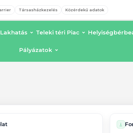
arrier
Társasházkezelés
Közérdekű adatok
Lakhatás
Teleki téri Piac
Helyiségbérbea
ődés, 1. sz. m., 1. sz. 
Pályázatok
lat
Fo