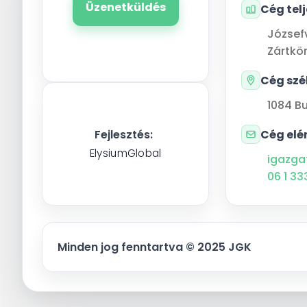
Üzenetküldés
Cég tel
József
Zártkö
Cég szé
1084
B
Cég elé
Fejlesztés:
ElysiumGlobal
igazga
06 1 33
Minden jog fenntartva © 2025 JGK