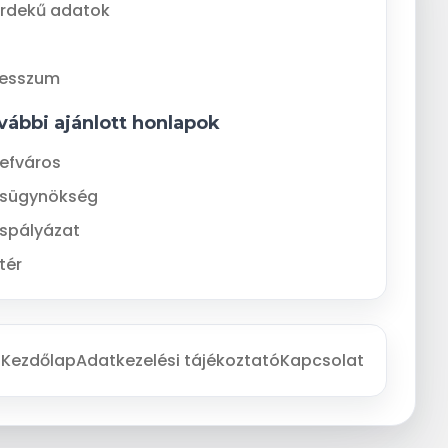
rdekű adatok
resszum
vábbi ajánlott honlapok
efváros
ásügynökség
spályázat
tér
Kezdőlap
Adatkezelési tájékoztató
Kapcsolat