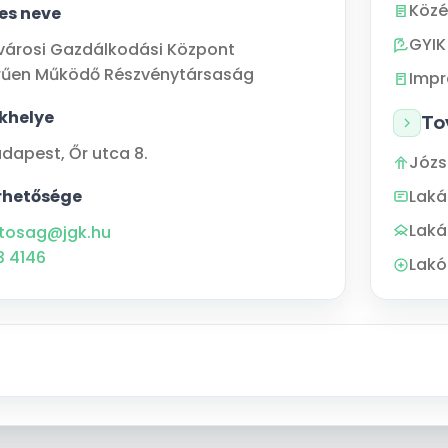
Közé
jes neve
GYIK
városi Gazdálkodási Központ
rűen Működő Részvénytársaság
Imp
khelye
To
udapest
,
Őr utca 8.
Józs
rhetősége
Lak
Laká
tosag@jgk.hu
3 4146
Lakó