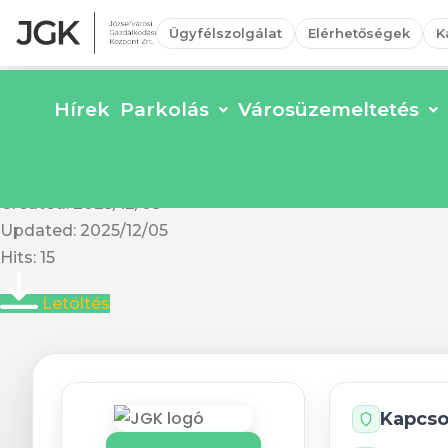
Ügyfélszolgálat
Elérhetőségek
K
Hírek
Parkolás
Városüzemeltetés
Közszolgálati keretszerz
Fájl méret: 2.56 MB
Created: 2025/12/05
Updated: 2025/12/05
Hits: 15
Letöltés
Kapcso