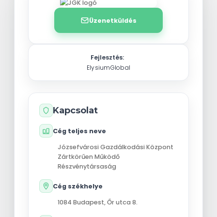
Üzenetküldés
Fejlesztés:
ElysiumGlobal
Kapcsolat
Cég teljes neve
Józsefvárosi Gazdálkodási Központ
Zártkörűen Működő
Részvénytársaság
Cég székhelye
1084
Budapest
,
Őr utca 8.