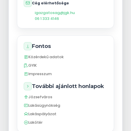
Cég elérhetősége
igazgatosag@jgk.hu
06 1 333 4146
Fontos
Közérdekű adatok
GYIK
Impresszum
További ajánlott honlapok
Józsefváros
Lakásügynökség
Lakáspályázat
Lakótér