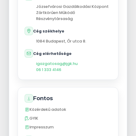
Józsefvárosi Gazdálkodási Központ
Zártkörűen Működő
Részvénytársaság
Cég székhelye
1084
Budapest
,
Őr utca 8.
Cég elérhetősége
igazgatosag@jgk.hu
06 1 333 4146
Fontos
Közérdekű adatok
GYIK
Impresszum