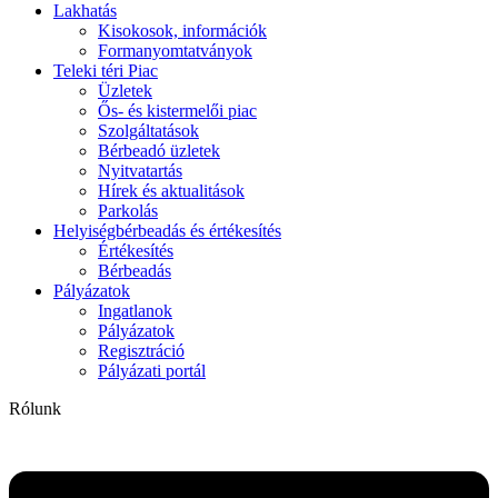
Lakhatás
Kisokosok, információk
Formanyomtatványok
Teleki téri Piac
Üzletek
Ős- és kistermelői piac
Szolgáltatások
Bérbeadó üzletek
Nyitvatartás
Hírek és aktualitások
Parkolás
Helyiségbérbeadás és értékesítés
Értékesítés
Bérbeadás
Pályázatok
Ingatlanok
Pályázatok
Regisztráció
Pályázati portál
Rólunk
Flyout
Menu