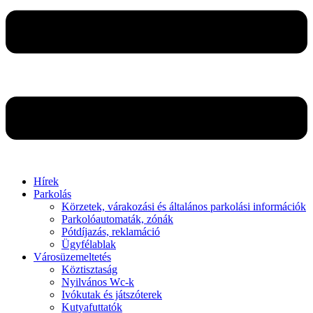
Hírek
Parkolás
Körzetek, várakozási és általános parkolási információk
Parkolóautomaták, zónák
Pótdíjazás, reklamáció
Ügyfélablak
Városüzemeltetés
Köztisztaság
Nyilvános Wc-k
Ivókutak és játszóterek
Kutyafuttatók