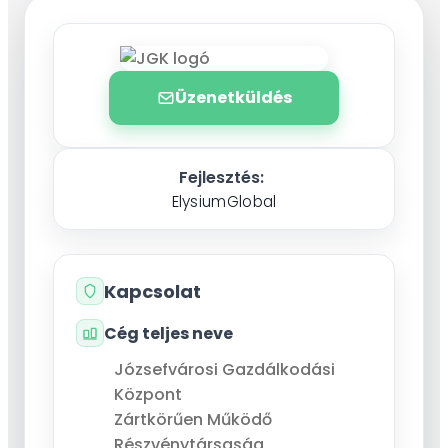
Üzenetküldés
Fejlesztés:
ElysiumGlobal
Kapcsolat
Cég teljes neve
Józsefvárosi Gazdálkodási
Központ
Zártkörűen Működő
Részvénytársaság