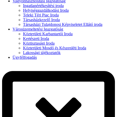
Vagyonhasznosítási Igazgatóság
Ingatlanértékesítési iroda
Helyiséggazdálkodási Iroda
Teleki Téri Piac Iroda
Társasházkezelő Iroda
Társasházi Tulajdonosi Képviseletet Ellátó iroda
Városüzemeltetési Igazgatóság
Közterületi Karbantartói Iroda
Kertészeti Iroda
Köztisztasági Iroda
Közterületi Mosdó és Készenléti Iroda
Lakossági tájékoztatók
Ügyfélfogadás