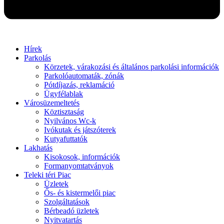
Hírek
Parkolás
Körzetek, várakozási és általános parkolási információk
Parkolóautomaták, zónák
Pótdíjazás, reklamáció
Ügyfélablak
Városüzemeltetés
Köztisztaság
Nyilvános Wc-k
Ivókutak és játszóterek
Kutyafuttatók
Lakhatás
Kisokosok, információk
Formanyomtatványok
Teleki téri Piac
Üzletek
Ős- és kistermelői piac
Szolgáltatások
Bérbeadó üzletek
Nyitvatartás