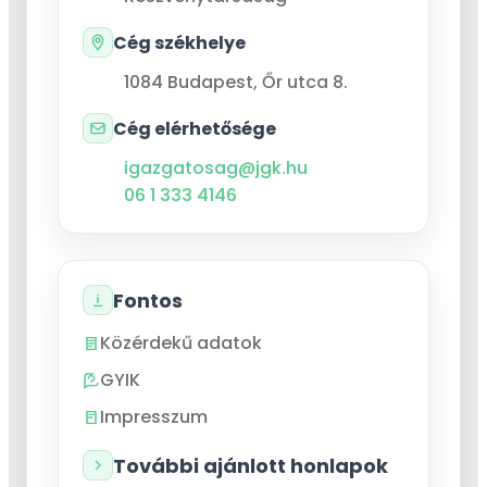
Cég székhelye
1084
Budapest
,
Őr utca 8.
Cég elérhetősége
igazgatosag@jgk.hu
06 1 333 4146
Fontos
Közérdekű adatok
GYIK
Impresszum
További ajánlott honlapok