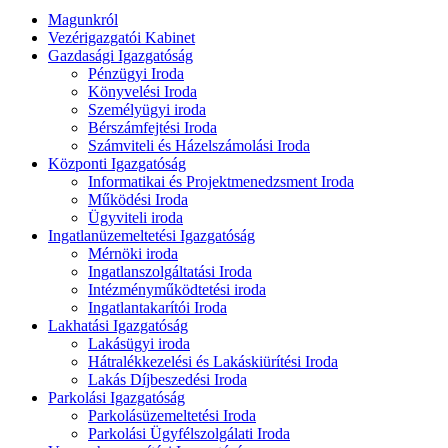
Magunkról
Vezérigazgatói Kabinet
Gazdasági Igazgatóság
Pénzügyi Iroda
Könyvelési Iroda
Személyügyi iroda
Bérszámfejtési Iroda
Számviteli és Házelszámolási Iroda
Központi Igazgatóság
Informatikai és Projektmenedzsment Iroda
Működési Iroda
Ügyviteli iroda
Ingatlanüzemeltetési Igazgatóság
Mérnöki iroda
Ingatlanszolgáltatási Iroda
Intézményműködtetési iroda
Ingatlantakarítói Iroda
Lakhatási Igazgatóság
Lakásügyi iroda
Hátralékkezelési és Lakáskiürítési Iroda
Lakás Díjbeszedési Iroda
Parkolási Igazgatóság
Parkolásüzemeltetési Iroda
Parkolási Ügyfélszolgálati Iroda