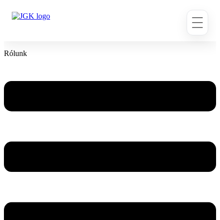
Ugrás
a
tartalomhoz
Rólunk
Flyout
Menu