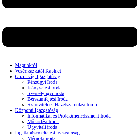
Magunkról
Vezérigazgatói Kabinet
Gazdasági Igazgatóság
Pénzügyi Iroda
Könyvelési Iroda
Személyügyi iroda
Bérszámfejtési Iroda
Számviteli és Házelszámolási Iroda
Központi Igazgatóság
Informatikai és Projektmenedzsment Iroda
Működési Iroda
Ügyviteli iroda
Ingatlanüzemeltetési Igazgatóság
Mérnöki iroda