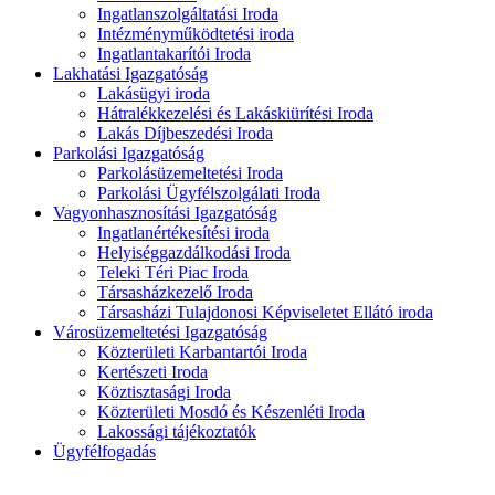
Ingatlanszolgáltatási Iroda
Intézményműködtetési iroda
Ingatlantakarítói Iroda
Lakhatási Igazgatóság
Lakásügyi iroda
Hátralékkezelési és Lakáskiürítési Iroda
Lakás Díjbeszedési Iroda
Parkolási Igazgatóság
Parkolásüzemeltetési Iroda
Parkolási Ügyfélszolgálati Iroda
Vagyonhasznosítási Igazgatóság
Ingatlanértékesítési iroda
Helyiséggazdálkodási Iroda
Teleki Téri Piac Iroda
Társasházkezelő Iroda
Társasházi Tulajdonosi Képviseletet Ellátó iroda
Városüzemeltetési Igazgatóság
Közterületi Karbantartói Iroda
Kertészeti Iroda
Köztisztasági Iroda
Közterületi Mosdó és Készenléti Iroda
Lakossági tájékoztatók
Ügyfélfogadás