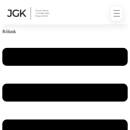
Ugrás
a
tartalomhoz
Rólunk
Flyout
Menu