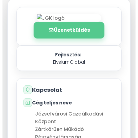
Üzenetküldés
Fejlesztés:
ElysiumGlobal
Kapcsolat
Cég teljes neve
Józsefvárosi Gazdálkodási
Központ
Zártkörűen Működő
Részvénytársaság