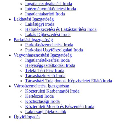
Ingatlanszolgáltatási Iroda
Intézményműködtetési iroda
Ingatlantakarítói Iroda
Lakhatási Igazgatóság
Lakásügyi iroda
Hátralékkezelési és Lakáskiürítési Iroda
Lakás Díjbeszedési Iroda
Parkolási Igazgatóság
Parkolásüzemeltetési Iroda
Parkolási Ügyfélszolgálati Iroda
Vagyonhasznosítási Igazgatóság
Ingatlanértékesítési iroda
Helyiséggazdálkodási Iroda
Teleki Téri Piac Iroda
Társasházkezelő Iroda
Társasházi Tulajdonosi Képviseletet Ellátó iroda
Városüzemeltetési Igazgatóság
Közterületi Karbantartói Iroda
Kertészeti Iroda
Köztisztasági Iroda
Közterületi Mosdó és Készenléti Iroda
Lakossági tájékoztatók
Ügyfélfogadás