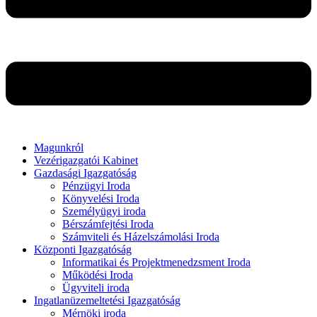
Magunkról
Vezérigazgatói Kabinet
Gazdasági Igazgatóság
Pénzügyi Iroda
Könyvelési Iroda
Személyügyi iroda
Bérszámfejtési Iroda
Számviteli és Házelszámolási Iroda
Központi Igazgatóság
Informatikai és Projektmenedzsment Iroda
Működési Iroda
Ügyviteli iroda
Ingatlanüzemeltetési Igazgatóság
Mérnöki iroda