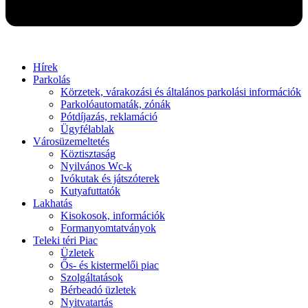
Hírek
Parkolás
Körzetek, várakozási és általános parkolási információk
Parkolóautomaták, zónák
Pótdíjazás, reklamáció
Ügyfélablak
Városüzemeltetés
Köztisztaság
Nyilvános Wc-k
Ivókutak és játszóterek
Kutyafuttatók
Lakhatás
Kisokosok, információk
Formanyomtatványok
Teleki téri Piac
Üzletek
Ős- és kistermelői piac
Szolgáltatások
Bérbeadó üzletek
Nyitvatartás