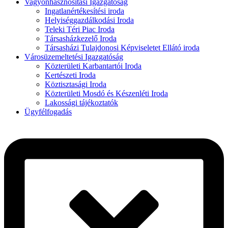
Vagyonhasznosítási Igazgatóság
Ingatlanértékesítési iroda
Helyiséggazdálkodási Iroda
Teleki Téri Piac Iroda
Társasházkezelő Iroda
Társasházi Tulajdonosi Képviseletet Ellátó iroda
Városüzemeltetési Igazgatóság
Közterületi Karbantartói Iroda
Kertészeti Iroda
Köztisztasági Iroda
Közterületi Mosdó és Készenléti Iroda
Lakossági tájékoztatók
Ügyfélfogadás