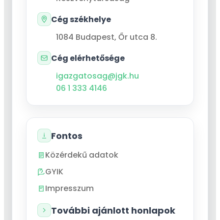
Cég székhelye
1084
Budapest
,
Őr utca 8.
Cég elérhetősége
igazgatosag@jgk.hu
06 1 333 4146
Fontos
Közérdekű adatok
GYIK
Impresszum
További ajánlott honlapok