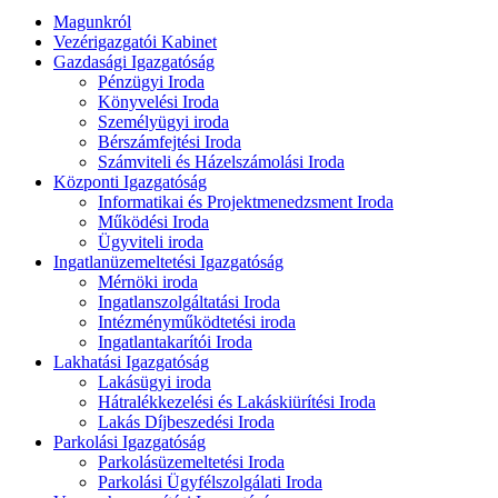
Magunkról
Vezérigazgatói Kabinet
Gazdasági Igazgatóság
Pénzügyi Iroda
Könyvelési Iroda
Személyügyi iroda
Bérszámfejtési Iroda
Számviteli és Házelszámolási Iroda
Központi Igazgatóság
Informatikai és Projektmenedzsment Iroda
Működési Iroda
Ügyviteli iroda
Ingatlanüzemeltetési Igazgatóság
Mérnöki iroda
Ingatlanszolgáltatási Iroda
Intézményműködtetési iroda
Ingatlantakarítói Iroda
Lakhatási Igazgatóság
Lakásügyi iroda
Hátralékkezelési és Lakáskiürítési Iroda
Lakás Díjbeszedési Iroda
Parkolási Igazgatóság
Parkolásüzemeltetési Iroda
Parkolási Ügyfélszolgálati Iroda