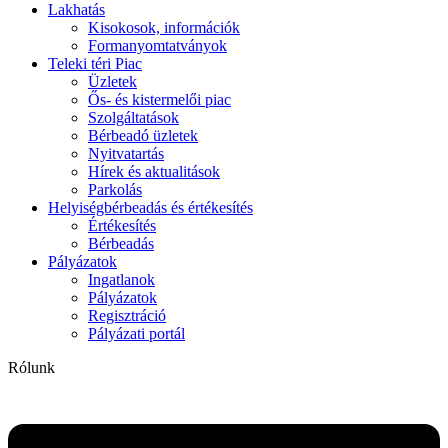
Lakhatás
Kisokosok, információk
Formanyomtatványok
Teleki téri Piac
Üzletek
Ős- és kistermelői piac
Szolgáltatások
Bérbeadó üzletek
Nyitvatartás
Hírek és aktualitások
Parkolás
Helyiségbérbeadás és értékesítés
Értékesítés
Bérbeadás
Pályázatok
Ingatlanok
Pályázatok
Regisztráció
Pályázati portál
Rólunk
Flyout
Menu