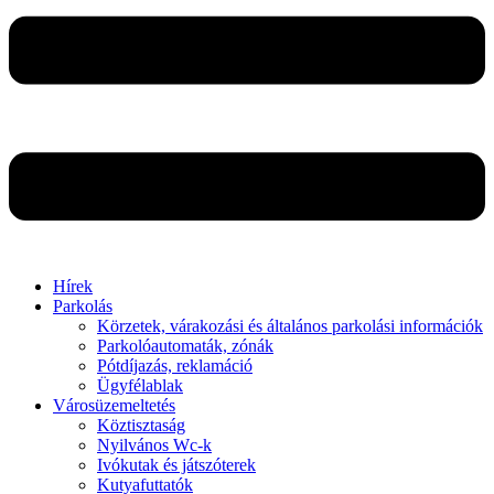
Hírek
Parkolás
Körzetek, várakozási és általános parkolási információk
Parkolóautomaták, zónák
Pótdíjazás, reklamáció
Ügyfélablak
Városüzemeltetés
Köztisztaság
Nyilvános Wc-k
Ivókutak és játszóterek
Kutyafuttatók