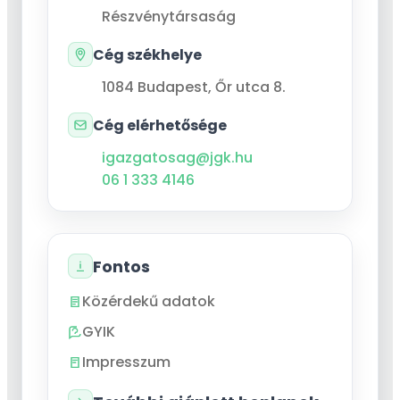
Részvénytársaság
Cég székhelye
1084
Budapest
,
Őr utca 8.
Cég elérhetősége
igazgatosag@jgk.hu
06 1 333 4146
Fontos
Közérdekű adatok
GYIK
Impresszum