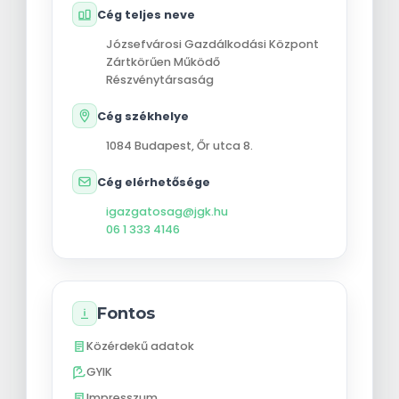
Cég teljes neve
Józsefvárosi Gazdálkodási Központ
Zártkörűen Működő
Részvénytársaság
Cég székhelye
1084
Budapest
,
Őr utca 8.
Cég elérhetősége
igazgatosag@jgk.hu
06 1 333 4146
Fontos
Közérdekű adatok
GYIK
Impresszum