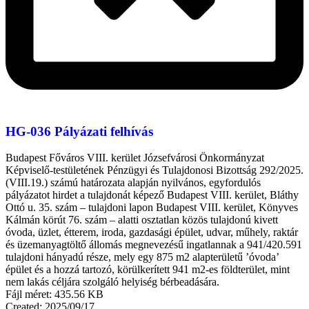
HG-036 Pályázati felhívás
Budapest Főváros VIII. kerület Józsefvárosi Önkormányzat
Képviselő-testületének Pénzügyi és Tulajdonosi Bizottság 292/2025.
(VIII.19.) számú határozata alapján nyilvános, egyfordulós
pályázatot hirdet a tulajdonát képező Budapest VIII. kerület, Bláthy
Ottó u. 35. szám – tulajdoni lapon Budapest VIII. kerület, Könyves
Kálmán körút 76. szám – alatti osztatlan közös tulajdonú kivett
óvoda, üzlet, étterem, iroda, gazdasági épület, udvar, műhely, raktár
és üzemanyagtöltő állomás megnevezésű ingatlannak a 941/420.591
tulajdoni hányadú része, mely egy 875 m2 alapterületű ’óvoda’
épület és a hozzá tartozó, körülkerített 941 m2-es földterület, mint
nem lakás céljára szolgáló helyiség bérbeadására.
Fájl méret: 435.56 KB
Created: 2025/09/17