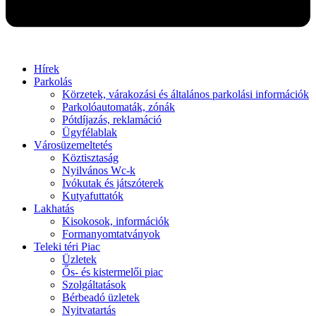
Hírek
Parkolás
Körzetek, várakozási és általános parkolási információk
Parkolóautomaták, zónák
Pótdíjazás, reklamáció
Ügyfélablak
Városüzemeltetés
Köztisztaság
Nyilvános Wc-k
Ivókutak és játszóterek
Kutyafuttatók
Lakhatás
Kisokosok, információk
Formanyomtatványok
Teleki téri Piac
Üzletek
Ős- és kistermelői piac
Szolgáltatások
Bérbeadó üzletek
Nyitvatartás