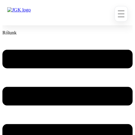
Ugrás
a
tartalomhoz
Rólunk
Flyout
Menu