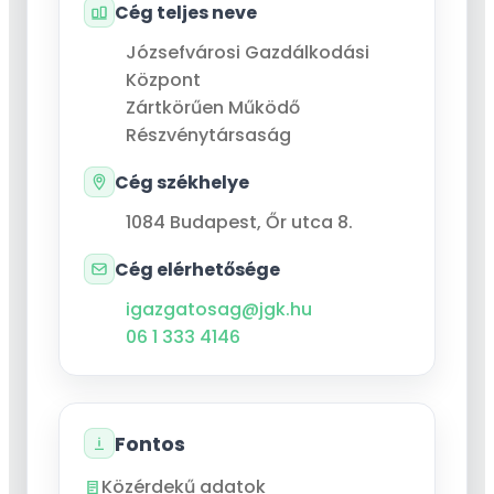
Cég teljes neve
Józsefvárosi Gazdálkodási
Központ
Zártkörűen Működő
Részvénytársaság
Cég székhelye
1084
Budapest
,
Őr utca 8.
Cég elérhetősége
igazgatosag@jgk.hu
06 1 333 4146
Fontos
Közérdekű adatok