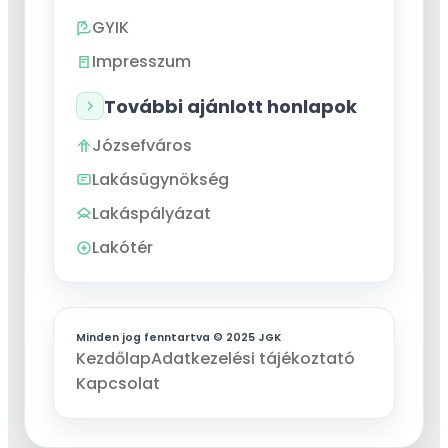
GYIK
Impresszum
További ajánlott honlapok
Józsefváros
Lakásügynökség
Lakáspályázat
Lakótér
Minden jog fenntartva © 2025 JGK
Kezdőlap
Adatkezelési tájékoztató
Kapcsolat