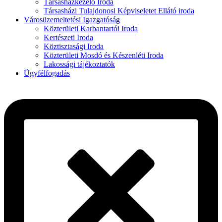
Társasházkezelő Iroda
Társasházi Tulajdonosi Képviseletet Ellátó iroda
Városüzemeltetési Igazgatóság
Közterületi Karbantartói Iroda
Kertészeti Iroda
Köztisztasági Iroda
Közterületi Mosdó és Készenléti Iroda
Lakossági tájékoztatók
Ügyfélfogadás