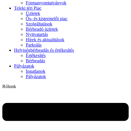
Formanyomtatványok
Teleki téri Piac
Üzletek
Ős- és kistermelői piac
Szolgáltatások
Bérbeadó üzletek
Nyitvatartás
Hírek és aktualitások
Parkolás
Helyiségbérbeadás és értékesítés
Értékesítés
Bérbeadás
Pályázatok
Ingatlanok
Pályázatok
Rólunk
Flyout
Menu