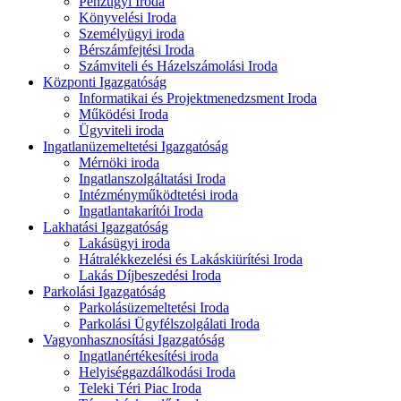
Pénzügyi Iroda
Könyvelési Iroda
Személyügyi iroda
Bérszámfejtési Iroda
Számviteli és Házelszámolási Iroda
Központi Igazgatóság
Informatikai és Projektmenedzsment Iroda
Működési Iroda
Ügyviteli iroda
Ingatlanüzemeltetési Igazgatóság
Mérnöki iroda
Ingatlanszolgáltatási Iroda
Intézményműködtetési iroda
Ingatlantakarítói Iroda
Lakhatási Igazgatóság
Lakásügyi iroda
Hátralékkezelési és Lakáskiürítési Iroda
Lakás Díjbeszedési Iroda
Parkolási Igazgatóság
Parkolásüzemeltetési Iroda
Parkolási Ügyfélszolgálati Iroda
Vagyonhasznosítási Igazgatóság
Ingatlanértékesítési iroda
Helyiséggazdálkodási Iroda
Teleki Téri Piac Iroda