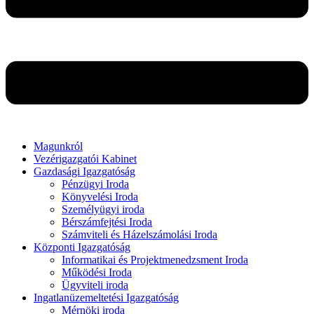
Magunkról
Vezérigazgatói Kabinet
Gazdasági Igazgatóság
Pénzügyi Iroda
Könyvelési Iroda
Személyügyi iroda
Bérszámfejtési Iroda
Számviteli és Házelszámolási Iroda
Központi Igazgatóság
Informatikai és Projektmenedzsment Iroda
Működési Iroda
Ügyviteli iroda
Ingatlanüzemeltetési Igazgatóság
Mérnöki iroda