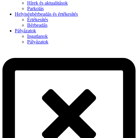
Hírek és aktualitások
Parkolás
Helyiségbérbeadás és értékesítés
Értékesítés
Bérbeadás
Pályázatok
Ingatlanok
Pályázatok