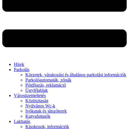
Hírek
Parkolás
Körzetek, várakozási és általános parkolási információk
Parkolóautomaták, zónák
Pótdíjazás, reklamáció
Ügyfélablak
Városüzemeltetés
Köztisztaság
Nyilvános Wc-k
Ivókutak és játszóterek
Kutyafuttatók
Lakhatás
Kisokosok, információk