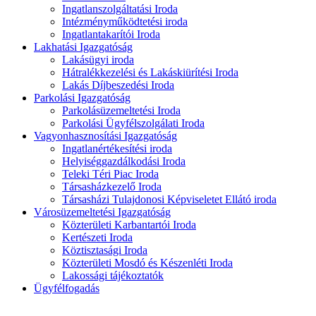
Ingatlanszolgáltatási Iroda
Intézményműködtetési iroda
Ingatlantakarítói Iroda
Lakhatási Igazgatóság
Lakásügyi iroda
Hátralékkezelési és Lakáskiürítési Iroda
Lakás Díjbeszedési Iroda
Parkolási Igazgatóság
Parkolásüzemeltetési Iroda
Parkolási Ügyfélszolgálati Iroda
Vagyonhasznosítási Igazgatóság
Ingatlanértékesítési iroda
Helyiséggazdálkodási Iroda
Teleki Téri Piac Iroda
Társasházkezelő Iroda
Társasházi Tulajdonosi Képviseletet Ellátó iroda
Városüzemeltetési Igazgatóság
Közterületi Karbantartói Iroda
Kertészeti Iroda
Köztisztasági Iroda
Közterületi Mosdó és Készenléti Iroda
Lakossági tájékoztatók
Ügyfélfogadás