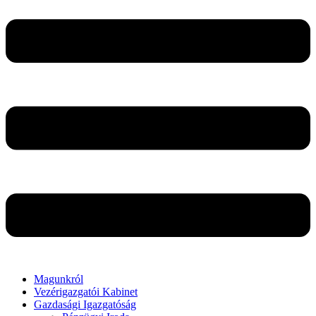
Magunkról
Vezérigazgatói Kabinet
Gazdasági Igazgatóság