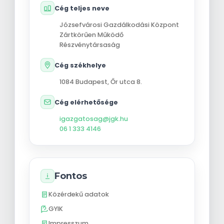
Cég teljes neve
Józsefvárosi Gazdálkodási Központ
Zártkörűen Működő
Részvénytársaság
Cég székhelye
1084
Budapest
,
Őr utca 8.
Cég elérhetősége
igazgatosag@jgk.hu
06 1 333 4146
Fontos
Közérdekű adatok
GYIK
Impresszum