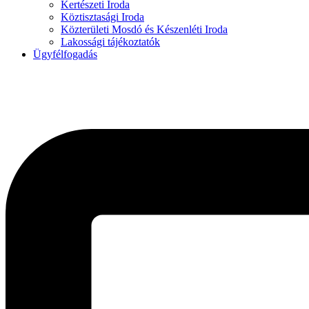
Kertészeti Iroda
Köztisztasági Iroda
Közterületi Mosdó és Készenléti Iroda
Lakossági tájékoztatók
Ügyfélfogadás