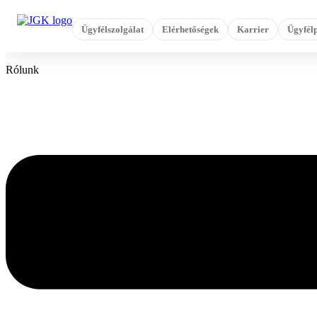
Ugrás
a
Ügyfélszolgálat
Elérhetőségek
Karrier
Ügyfélp
tartalomhoz
Rólunk
Flyout
Menu