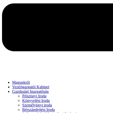
Magunkról
Vezérigazgatói Kabinet
Gazdasági Igazgatóság
Pénzügyi Iroda
Könyvelési Iroda
Személyügyi iroda
Bérszámfejtési Iroda