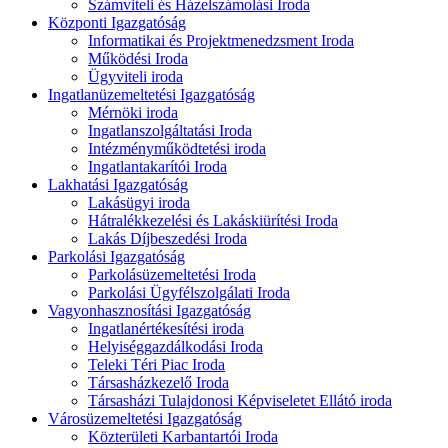
Számviteli és Házelszámolási Iroda
Központi Igazgatóság
Informatikai és Projektmenedzsment Iroda
Működési Iroda
Ügyviteli iroda
Ingatlanüzemeltetési Igazgatóság
Mérnöki iroda
Ingatlanszolgáltatási Iroda
Intézményműködtetési iroda
Ingatlantakarítói Iroda
Lakhatási Igazgatóság
Lakásügyi iroda
Hátralékkezelési és Lakáskiürítési Iroda
Lakás Díjbeszedési Iroda
Parkolási Igazgatóság
Parkolásüzemeltetési Iroda
Parkolási Ügyfélszolgálati Iroda
Vagyonhasznosítási Igazgatóság
Ingatlanértékesítési iroda
Helyiséggazdálkodási Iroda
Teleki Téri Piac Iroda
Társasházkezelő Iroda
Társasházi Tulajdonosi Képviseletet Ellátó iroda
Városüzemeltetési Igazgatóság
Közterületi Karbantartói Iroda