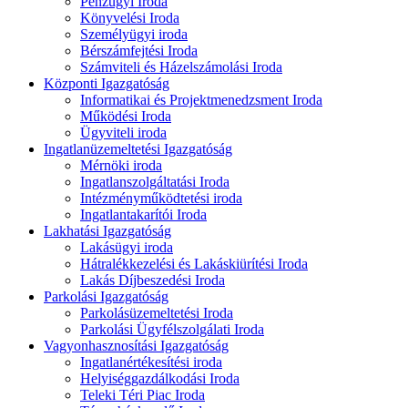
Pénzügyi Iroda
Könyvelési Iroda
Személyügyi iroda
Bérszámfejtési Iroda
Számviteli és Házelszámolási Iroda
Központi Igazgatóság
Informatikai és Projektmenedzsment Iroda
Működési Iroda
Ügyviteli iroda
Ingatlanüzemeltetési Igazgatóság
Mérnöki iroda
Ingatlanszolgáltatási Iroda
Intézményműködtetési iroda
Ingatlantakarítói Iroda
Lakhatási Igazgatóság
Lakásügyi iroda
Hátralékkezelési és Lakáskiürítési Iroda
Lakás Díjbeszedési Iroda
Parkolási Igazgatóság
Parkolásüzemeltetési Iroda
Parkolási Ügyfélszolgálati Iroda
Vagyonhasznosítási Igazgatóság
Ingatlanértékesítési iroda
Helyiséggazdálkodási Iroda
Teleki Téri Piac Iroda