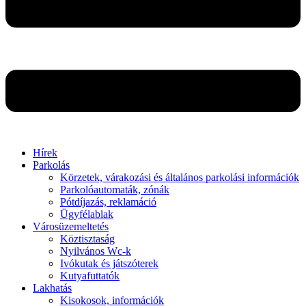
Hírek
Parkolás
Körzetek, várakozási és általános parkolási információk
Parkolóautomaták, zónák
Pótdíjazás, reklamáció
Ügyfélablak
Városüzemeltetés
Köztisztaság
Nyilvános Wc-k
Ivókutak és játszóterek
Kutyafuttatók
Lakhatás
Kisokosok, információk