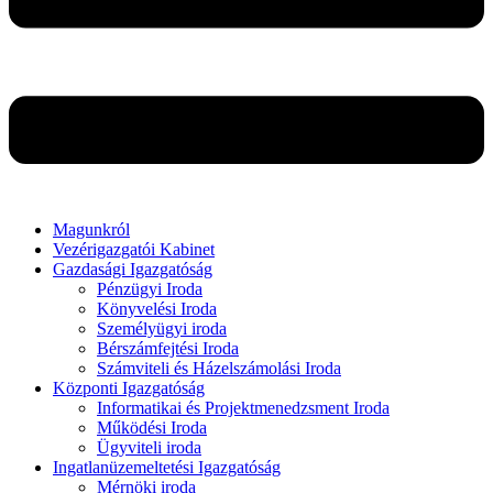
Magunkról
Vezérigazgatói Kabinet
Gazdasági Igazgatóság
Pénzügyi Iroda
Könyvelési Iroda
Személyügyi iroda
Bérszámfejtési Iroda
Számviteli és Házelszámolási Iroda
Központi Igazgatóság
Informatikai és Projektmenedzsment Iroda
Működési Iroda
Ügyviteli iroda
Ingatlanüzemeltetési Igazgatóság
Mérnöki iroda