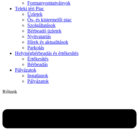
Formanyomtatványok
Teleki téri Piac
Üzletek
Ős- és kistermelői piac
Szolgáltatások
Bérbeadó üzletek
Nyitvatartás
Hírek és aktualitások
Parkolás
Helyiségbérbeadás és értékesítés
Értékesítés
Bérbeadás
Pályázatok
Ingatlanok
Pályázatok
Rólunk
Flyout
Menu