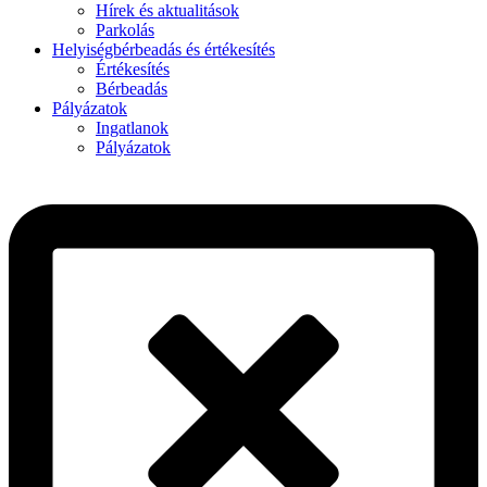
Hírek és aktualitások
Parkolás
Helyiségbérbeadás és értékesítés
Értékesítés
Bérbeadás
Pályázatok
Ingatlanok
Pályázatok