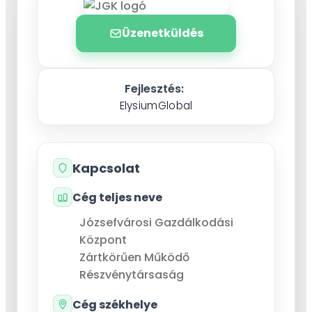
Üzenetküldés
Fejlesztés:
ElysiumGlobal
Kapcsolat
Cég teljes neve
Józsefvárosi Gazdálkodási
Központ
Zártkörűen Működő
Részvénytársaság
Cég székhelye