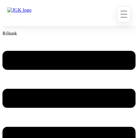
Ugrás
a
tartalomhoz
Rólunk
Flyout
Menu