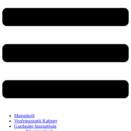
Magunkról
Vezérigazgatói Kabinet
Gazdasági Igazgatóság