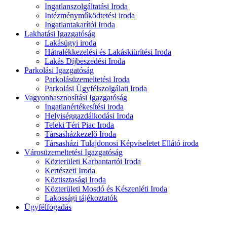
Ingatlanszolgáltatási Iroda
Intézményműködtetési iroda
Ingatlantakarítói Iroda
Lakhatási Igazgatóság
Lakásügyi iroda
Hátralékkezelési és Lakáskiürítési Iroda
Lakás Díjbeszedési Iroda
Parkolási Igazgatóság
Parkolásüzemeltetési Iroda
Parkolási Ügyfélszolgálati Iroda
Vagyonhasznosítási Igazgatóság
Ingatlanértékesítési iroda
Helyiséggazdálkodási Iroda
Teleki Téri Piac Iroda
Társasházkezelő Iroda
Társasházi Tulajdonosi Képviseletet Ellátó iroda
Városüzemeltetési Igazgatóság
Közterületi Karbantartói Iroda
Kertészeti Iroda
Köztisztasági Iroda
Közterületi Mosdó és Készenléti Iroda
Lakossági tájékoztatók
Ügyfélfogadás