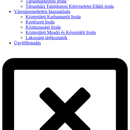
Társasházkezelő Iroda
Társasházi Tulajdonosi Képviseletet Ellátó iroda
Városüzemeltetési Igazgatóság
Közterületi Karbantartói Iroda
Kertészeti Iroda
Köztisztasági Iroda
Közterületi Mosdó és Készenléti Iroda
Lakossági tájékoztatók
Ügyfélfogadás