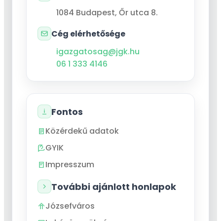
1084
Budapest
,
Őr utca 8.
Cég elérhetősége
igazgatosag@jgk.hu
06 1 333 4146
Fontos
Közérdekű adatok
GYIK
Impresszum
További ajánlott honlapok
Józsefváros