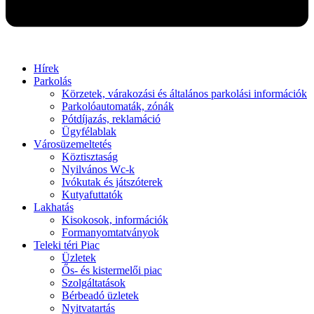
Hírek
Parkolás
Körzetek, várakozási és általános parkolási információk
Parkolóautomaták, zónák
Pótdíjazás, reklamáció
Ügyfélablak
Városüzemeltetés
Köztisztaság
Nyilvános Wc-k
Ivókutak és játszóterek
Kutyafuttatók
Lakhatás
Kisokosok, információk
Formanyomtatványok
Teleki téri Piac
Üzletek
Ős- és kistermelői piac
Szolgáltatások
Bérbeadó üzletek
Nyitvatartás