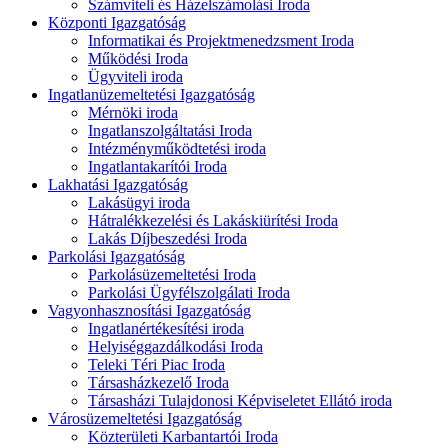
Számviteli és Házelszámolási Iroda
Központi Igazgatóság
Informatikai és Projektmenedzsment Iroda
Működési Iroda
Ügyviteli iroda
Ingatlanüzemeltetési Igazgatóság
Mérnöki iroda
Ingatlanszolgáltatási Iroda
Intézményműködtetési iroda
Ingatlantakarítói Iroda
Lakhatási Igazgatóság
Lakásügyi iroda
Hátralékkezelési és Lakáskiürítési Iroda
Lakás Díjbeszedési Iroda
Parkolási Igazgatóság
Parkolásüzemeltetési Iroda
Parkolási Ügyfélszolgálati Iroda
Vagyonhasznosítási Igazgatóság
Ingatlanértékesítési iroda
Helyiséggazdálkodási Iroda
Teleki Téri Piac Iroda
Társasházkezelő Iroda
Társasházi Tulajdonosi Képviseletet Ellátó iroda
Városüzemeltetési Igazgatóság
Közterületi Karbantartói Iroda