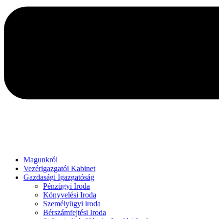
Magunkról
Vezérigazgatói Kabinet
Gazdasági Igazgatóság
Pénzügyi Iroda
Könyvelési Iroda
Személyügyi iroda
Bérszámfejtési Iroda