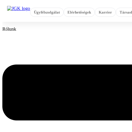
Ugrás
a
Ügyfélszolgálat
Elérhetőségek
Karrier
Társas
tartalomhoz
Rólunk
Flyout
Menu