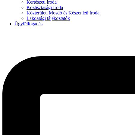
Kertészeti Iroda
Köztisztasági Iroda
Közterületi Mosdó és Készenléti Iroda
Lakossági tájékoztatók
Ügyfélfogadás