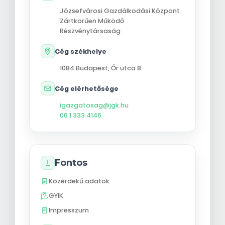
Józsefvárosi Gazdálkodási Központ
Zártkörűen Működő
Részvénytársaság
Cég székhelye
1084
Budapest
,
Őr utca 8.
Cég elérhetősége
igazgatosag@jgk.hu
06 1 333 4146
Fontos
Közérdekű adatok
GYIK
Impresszum