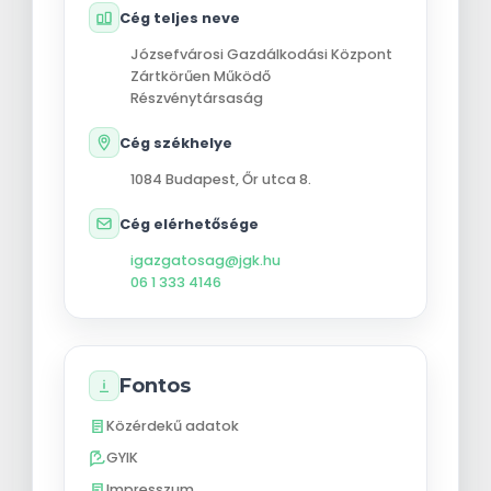
Cég teljes neve
Józsefvárosi Gazdálkodási Központ
Zártkörűen Működő
Részvénytársaság
Cég székhelye
1084
Budapest
,
Őr utca 8.
Cég elérhetősége
igazgatosag@jgk.hu
06 1 333 4146
Fontos
Közérdekű adatok
GYIK
Impresszum