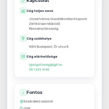
Kapcsolat
Cég teljes neve
Józsefvárosi Gazdálkodási Központ
Zártkörűen Működő
Részvénytársaság
Cég székhelye
1084
Budapest
,
Őr utca 8.
Cég elérhetősége
igazgatosag@jgk.hu
06 1 333 4146
Fontos
Közérdekű adatok
GYIK