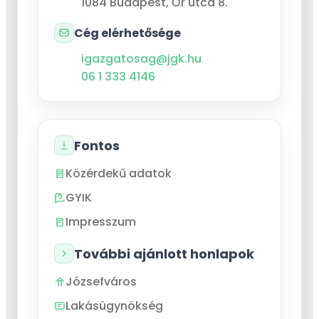
1084
Budapest
,
Őr utca 8.
Cég elérhetősége
igazgatosag@jgk.hu
06 1 333 4146
Fontos
Közérdekű adatok
GYIK
Impresszum
További ajánlott honlapok
Józsefváros
Lakásügynökség