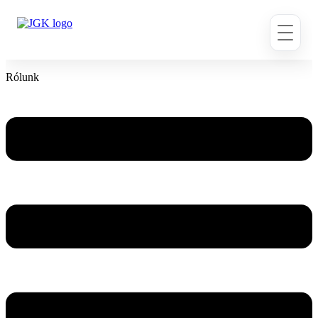
Ugrás
a
tartalomhoz
Rólunk
Flyout
Menu