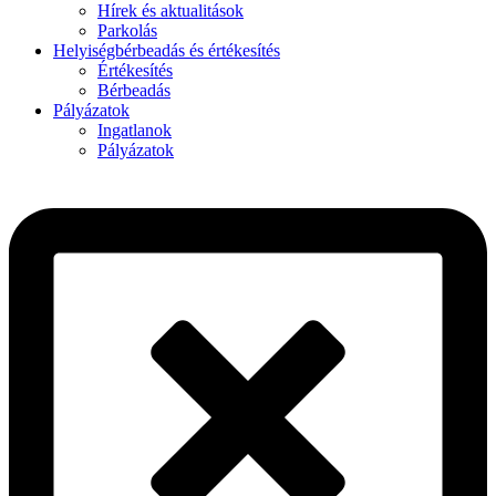
Hírek és aktualitások
Parkolás
Helyiségbérbeadás és értékesítés
Értékesítés
Bérbeadás
Pályázatok
Ingatlanok
Pályázatok