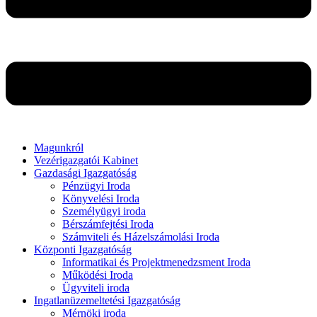
Magunkról
Vezérigazgatói Kabinet
Gazdasági Igazgatóság
Pénzügyi Iroda
Könyvelési Iroda
Személyügyi iroda
Bérszámfejtési Iroda
Számviteli és Házelszámolási Iroda
Központi Igazgatóság
Informatikai és Projektmenedzsment Iroda
Működési Iroda
Ügyviteli iroda
Ingatlanüzemeltetési Igazgatóság
Mérnöki iroda