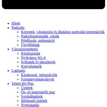
Hírek
Parkolás
Körzetek, várakozási és általános parkolási információk
Parkolóautomaták, zónák
Pótdíjazás, reklamáció
Ügyfélablak
Városüzemeltetés
Köztisztaság
Nyilvános Wc-k
Ivókutak és játszóterek
Kutyafuttatók
Lakhatás
Kisokosok, információk
Formanyomtatványok
Teleki téri Piac
Üzletek
Ős- és kistermelői piac
Szolgáltatások
Bérbeadó üzletek
Nyitvatartás