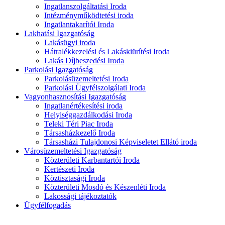
Ingatlanszolgáltatási Iroda
Intézményműködtetési iroda
Ingatlantakarítói Iroda
Lakhatási Igazgatóság
Lakásügyi iroda
Hátralékkezelési és Lakáskiürítési Iroda
Lakás Díjbeszedési Iroda
Parkolási Igazgatóság
Parkolásüzemeltetési Iroda
Parkolási Ügyfélszolgálati Iroda
Vagyonhasznosítási Igazgatóság
Ingatlanértékesítési iroda
Helyiséggazdálkodási Iroda
Teleki Téri Piac Iroda
Társasházkezelő Iroda
Társasházi Tulajdonosi Képviseletet Ellátó iroda
Városüzemeltetési Igazgatóság
Közterületi Karbantartói Iroda
Kertészeti Iroda
Köztisztasági Iroda
Közterületi Mosdó és Készenléti Iroda
Lakossági tájékoztatók
Ügyfélfogadás