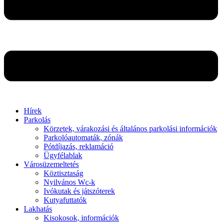
Hírek
Parkolás
Körzetek, várakozási és általános parkolási információk
Parkolóautomaták, zónák
Pótdíjazás, reklamáció
Ügyfélablak
Városüzemeltetés
Köztisztaság
Nyilvános Wc-k
Ivókutak és játszóterek
Kutyafuttatók
Lakhatás
Kisokosok, információk