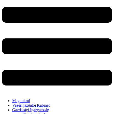
Magunkról
Vezérigazgatói Kabinet
Gazdasági Igazgatóság