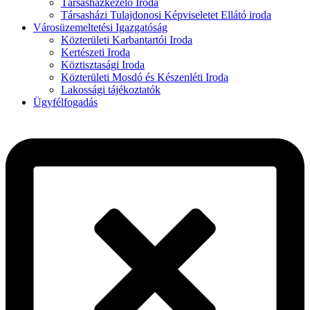
Társasházkezelő Iroda
Társasházi Tulajdonosi Képviseletet Ellátó iroda
Városüzemeltetési Igazgatóság
Közterületi Karbantartói Iroda
Kertészeti Iroda
Köztisztasági Iroda
Közterületi Mosdó és Készenléti Iroda
Lakossági tájékoztatók
Ügyfélfogadás