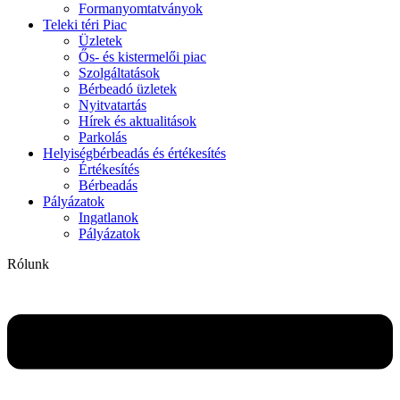
Formanyomtatványok
Teleki téri Piac
Üzletek
Ős- és kistermelői piac
Szolgáltatások
Bérbeadó üzletek
Nyitvatartás
Hírek és aktualitások
Parkolás
Helyiségbérbeadás és értékesítés
Értékesítés
Bérbeadás
Pályázatok
Ingatlanok
Pályázatok
Rólunk
Flyout
Menu