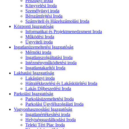
Pénzügyi Iroda
Könyvelési Iroda
Személyügyi iroda
Bérszámfejtési Iroda
Számviteli és Házelszámolási Iroda
Központi Igazgatóság
Informatikai és Projektmenedzsment Iroda
Működési Iroda
Ügyviteli iroda
Ingatlanüzemeltetési Igazgatóság
Mérnöki iroda
Ingatlanszolgáltatási Iroda
Intézményműködtetési iroda
Ingatlantakarítói Iroda
Lakhatási Igazgatóság
Lakásügyi iroda
Hátralékkezelési és Lakáskiürítési Iroda
Lakás Díjbeszedési Iroda
Parkolási Igazgatóság
Parkolásüzemeltetési Iroda
Parkolási Ügyfélszolgálati Iroda
Vagyonhasznosítási Igazgatóság
Ingatlanértékesítési iroda
Helyiséggazdálkodási Iroda
Teleki Téri Piac Iroda