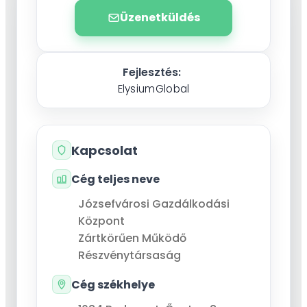
Üzenetküldés
Fejlesztés:
ElysiumGlobal
Kapcsolat
Cég teljes neve
Józsefvárosi Gazdálkodási
Központ
Zártkörűen Működő
Részvénytársaság
Cég székhelye