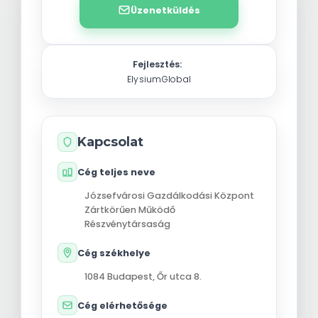
Üzenetküldés
Fejlesztés:
ElysiumGlobal
Kapcsolat
Cég teljes neve
Józsefvárosi Gazdálkodási Központ
Zártkörűen Működő
Részvénytársaság
Cég székhelye
1084
Budapest
,
Őr utca 8.
Cég elérhetősége