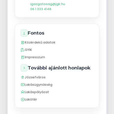
igazgatosag@jgk.hu
06 1 333 4146
Fontos
Közérdekű adatok
GYIK
Impresszum
További ajánlott honlapok
Józsefváros
Lakásügynökség
Lakáspályázat
Lakótér