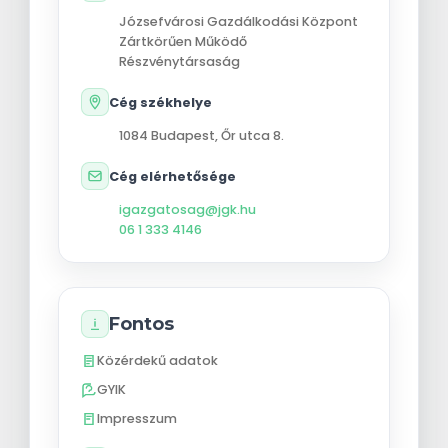
Józsefvárosi Gazdálkodási Központ
Zártkörűen Működő
Részvénytársaság
Cég székhelye
1084
Budapest
,
Őr utca 8.
Cég elérhetősége
igazgatosag@jgk.hu
06 1 333 4146
Fontos
Közérdekű adatok
GYIK
Impresszum