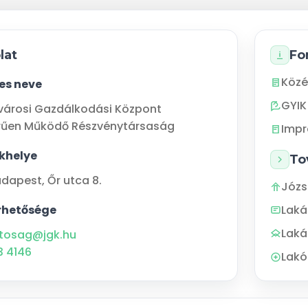
lat
Fo
Közé
jes neve
GYIK
városi Gazdálkodási Központ
rűen Működő Részvénytársaság
Imp
khelye
To
udapest
,
Őr utca 8.
Józs
rhetősége
Lak
Laká
tosag@jgk.hu
3 4146
Lakó