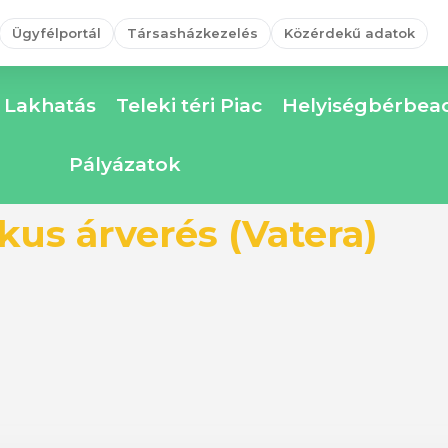
Ügyfélportál
Társasházkezelés
Közérdekű adatok
Lakhatás
Teleki téri Piac
Helyiségbérbead
Pályázatok
ikus árverés (Vatera)