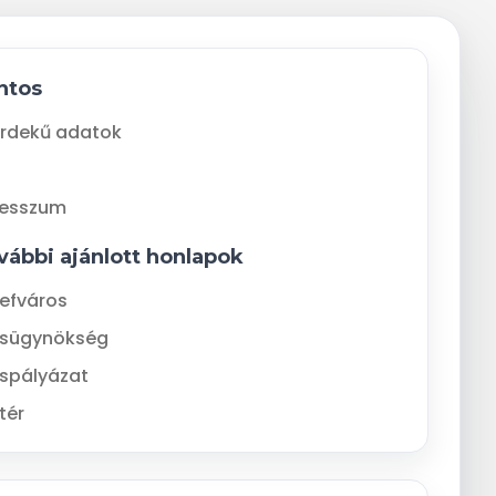
ntos
rdekű adatok
resszum
vábbi ajánlott honlapok
efváros
ásügynökség
spályázat
tér