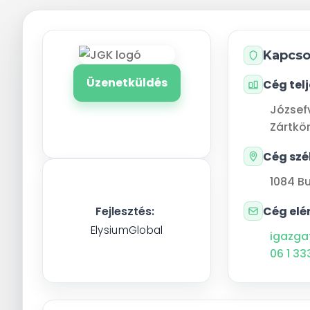
Kapcso
Üzenetküldés
Cég tel
József
Zártkö
Cég szé
1084
B
Cég elé
Fejlesztés:
ElysiumGlobal
igazga
06 1 33