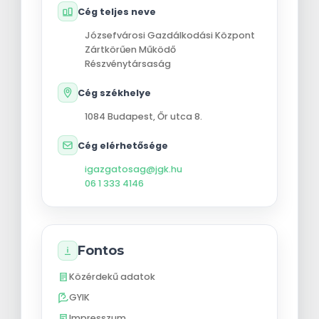
Cég teljes neve
Józsefvárosi Gazdálkodási Központ
Zártkörűen Működő
Részvénytársaság
Cég székhelye
1084
Budapest
,
Őr utca 8.
Cég elérhetősége
igazgatosag@jgk.hu
06 1 333 4146
Fontos
Közérdekű adatok
GYIK
Impresszum