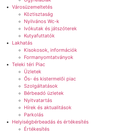
Városüzemeltetés
Köztisztaság
Nyilvános Wc-k
Ivókutak és játszóterek
Kutyafuttatók
Lakhatás
Kisokosok, információk
Formanyomtatványok
Teleki téri Piac
Üzletek
Ős- és kistermelői piac
Szolgáltatások
Bérbeadó üzletek
Nyitvatartás
Hírek és aktualitások
Parkolás
Helyiségbérbeadás és értékesítés
Értékesítés