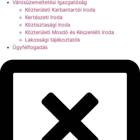
Városüzemeltetési Igazgatóság
Közterületi Karbantartói Iroda
Kertészeti Iroda
Köztisztasági Iroda
Közterületi Mosdó és Készenléti Iroda
Lakossági tájékoztatók
Ügyfélfogadás