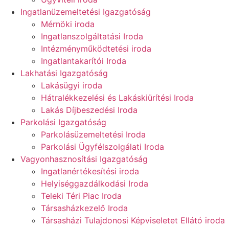
Ingatlanüzemeltetési Igazgatóság
Mérnöki iroda
Ingatlanszolgáltatási Iroda
Intézményműködtetési iroda
Ingatlantakarítói Iroda
Lakhatási Igazgatóság
Lakásügyi iroda
Hátralékkezelési és Lakáskiürítési Iroda
Lakás Díjbeszedési Iroda
Parkolási Igazgatóság
Parkolásüzemeltetési Iroda
Parkolási Ügyfélszolgálati Iroda
Vagyonhasznosítási Igazgatóság
Ingatlanértékesítési iroda
Helyiséggazdálkodási Iroda
Teleki Téri Piac Iroda
Társasházkezelő Iroda
Társasházi Tulajdonosi Képviseletet Ellátó iroda