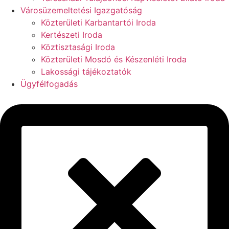
Városüzemeltetési Igazgatóság
Közterületi Karbantartói Iroda
Kertészeti Iroda
Köztisztasági Iroda
Közterületi Mosdó és Készenléti Iroda
Lakossági tájékoztatók
Ügyfélfogadás