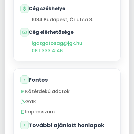
Cég székhelye
1084
Budapest
,
Őr utca 8.
Cég elérhetősége
igazgatosag@jgk.hu
06 1 333 4146
Fontos
Közérdekű adatok
GYIK
Impresszum
További ajánlott honlapok