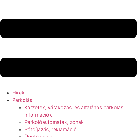
Hírek
Parkolás
Körzetek, várakozási és általános parkolási
információk
Parkolóautomaták, zónák
Pótdíjazás, reklamáció
Ügyfélablak