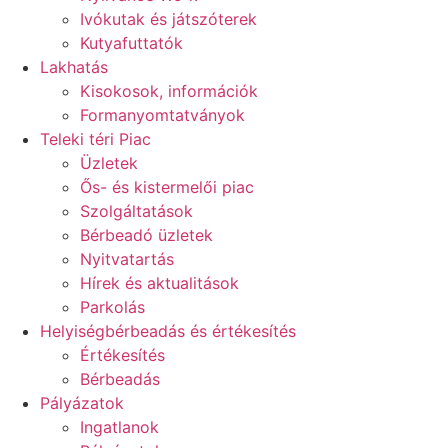
Ivókutak és játszóterek
Kutyafuttatók
Lakhatás
Kisokosok, információk
Formanyomtatványok
Teleki téri Piac
Üzletek
Ős- és kistermelői piac
Szolgáltatások
Bérbeadó üzletek
Nyitvatartás
Hírek és aktualitások
Parkolás
Helyiségbérbeadás és értékesítés
Értékesítés
Bérbeadás
Pályázatok
Ingatlanok