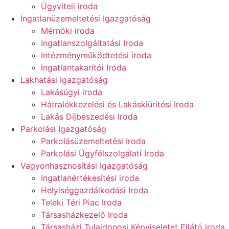
Ügyviteli iroda
Ingatlanüzemeltetési Igazgatóság
Mérnöki iroda
Ingatlanszolgáltatási Iroda
Intézményműködtetési iroda
Ingatlantakarítói Iroda
Lakhatási Igazgatóság
Lakásügyi iroda
Hátralékkezelési és Lakáskiürítési Iroda
Lakás Díjbeszedési Iroda
Parkolási Igazgatóság
Parkolásüzemeltetési Iroda
Parkolási Ügyfélszolgálati Iroda
Vagyonhasznosítási Igazgatóság
Ingatlanértékesítési iroda
Helyiséggazdálkodási Iroda
Teleki Téri Piac Iroda
Társasházkezelő Iroda
Társasházi Tulajdonosi Képviseletet Ellátó iroda