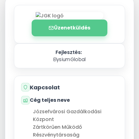
Üzenetküldés
Fejlesztés:
ElysiumGlobal
Kapcsolat
Cég teljes neve
Józsefvárosi Gazdálkodási
Központ
Zártkörűen Működő
Részvénytársaság