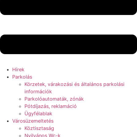
Hírek
Parkolás
Körzetek, várakozási és általános parkolási
információk
Parkolóautomaták, zónák
Pótdíjazás, reklamáció
Ügyfélablak
Városüzemeltetés
Köztisztaság
Nyilvános Wc-k