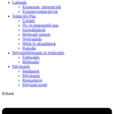
Lakhatás
Kisokosok, információk
Formanyomtatványok
Teleki téri Piac
Üzletek
Ős- és kistermelői piac
Szolgáltatások
Bérbeadó üzletek
Nyitvatartás
Hírek és aktualitások
Parkolás
Helyiségbérbeadás és értékesítés
Értékesítés
Bérbeadás
Pályázatok
Ingatlanok
Pályázatok
Regisztráció
Pályázati portál
Rólunk
Flyout
Menu