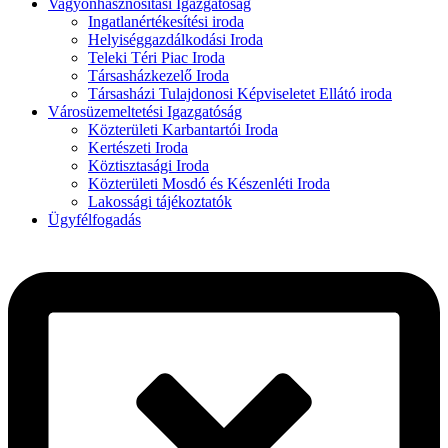
Vagyonhasznosítási Igazgatóság
Ingatlanértékesítési iroda
Helyiséggazdálkodási Iroda
Teleki Téri Piac Iroda
Társasházkezelő Iroda
Társasházi Tulajdonosi Képviseletet Ellátó iroda
Városüzemeltetési Igazgatóság
Közterületi Karbantartói Iroda
Kertészeti Iroda
Köztisztasági Iroda
Közterületi Mosdó és Készenléti Iroda
Lakossági tájékoztatók
Ügyfélfogadás