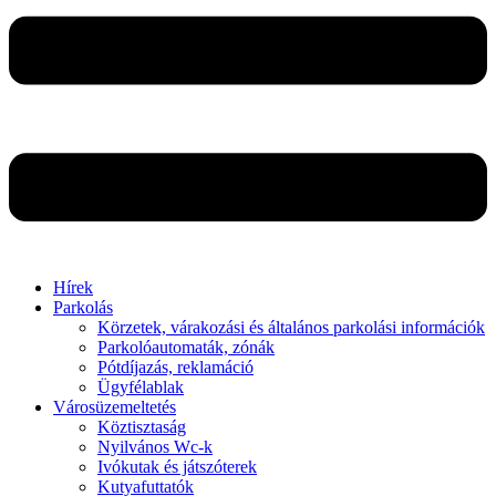
Hírek
Parkolás
Körzetek, várakozási és általános parkolási információk
Parkolóautomaták, zónák
Pótdíjazás, reklamáció
Ügyfélablak
Városüzemeltetés
Köztisztaság
Nyilvános Wc-k
Ivókutak és játszóterek
Kutyafuttatók