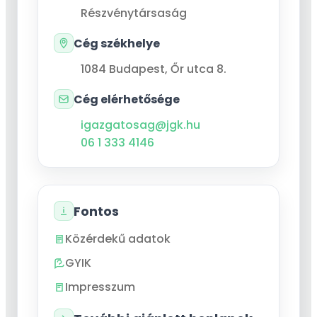
Részvénytársaság
Cég székhelye
1084
Budapest
,
Őr utca 8.
Cég elérhetősége
igazgatosag@jgk.hu
06 1 333 4146
Fontos
Közérdekű adatok
GYIK
Impresszum