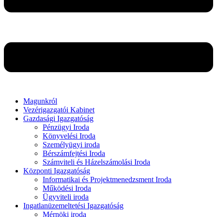
Magunkról
Vezérigazgatói Kabinet
Gazdasági Igazgatóság
Pénzügyi Iroda
Könyvelési Iroda
Személyügyi iroda
Bérszámfejtési Iroda
Számviteli és Házelszámolási Iroda
Központi Igazgatóság
Informatikai és Projektmenedzsment Iroda
Működési Iroda
Ügyviteli iroda
Ingatlanüzemeltetési Igazgatóság
Mérnöki iroda