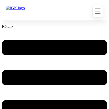
Ugrás
a
tartalomhoz
Rólunk
Flyout
Menu