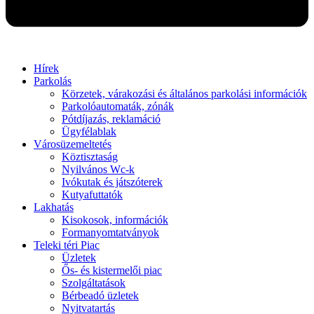
Hírek
Parkolás
Körzetek, várakozási és általános parkolási információk
Parkolóautomaták, zónák
Pótdíjazás, reklamáció
Ügyfélablak
Városüzemeltetés
Köztisztaság
Nyilvános Wc-k
Ivókutak és játszóterek
Kutyafuttatók
Lakhatás
Kisokosok, információk
Formanyomtatványok
Teleki téri Piac
Üzletek
Ős- és kistermelői piac
Szolgáltatások
Bérbeadó üzletek
Nyitvatartás