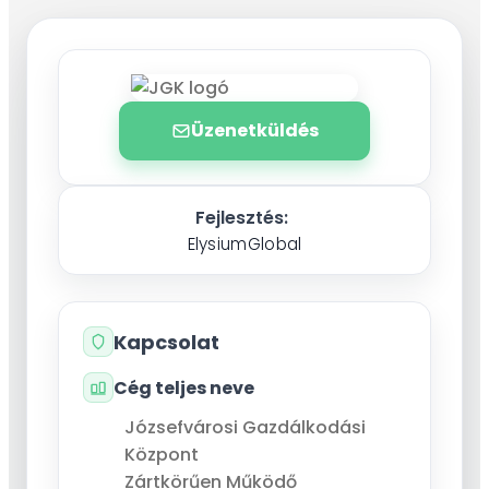
Üzenetküldés
Fejlesztés:
ElysiumGlobal
Kapcsolat
Cég teljes neve
Józsefvárosi Gazdálkodási
Központ
Zártkörűen Működő