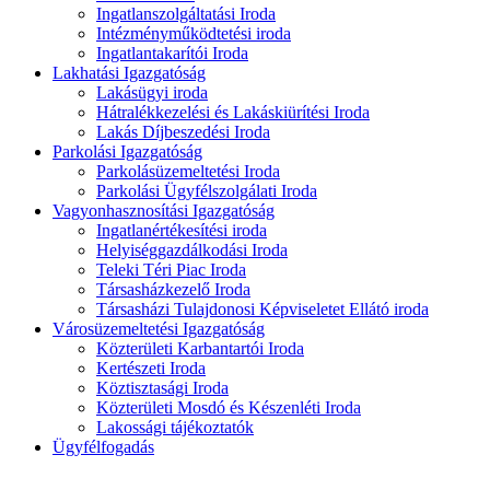
Ingatlanszolgáltatási Iroda
Intézményműködtetési iroda
Ingatlantakarítói Iroda
Lakhatási Igazgatóság
Lakásügyi iroda
Hátralékkezelési és Lakáskiürítési Iroda
Lakás Díjbeszedési Iroda
Parkolási Igazgatóság
Parkolásüzemeltetési Iroda
Parkolási Ügyfélszolgálati Iroda
Vagyonhasznosítási Igazgatóság
Ingatlanértékesítési iroda
Helyiséggazdálkodási Iroda
Teleki Téri Piac Iroda
Társasházkezelő Iroda
Társasházi Tulajdonosi Képviseletet Ellátó iroda
Városüzemeltetési Igazgatóság
Közterületi Karbantartói Iroda
Kertészeti Iroda
Köztisztasági Iroda
Közterületi Mosdó és Készenléti Iroda
Lakossági tájékoztatók
Ügyfélfogadás