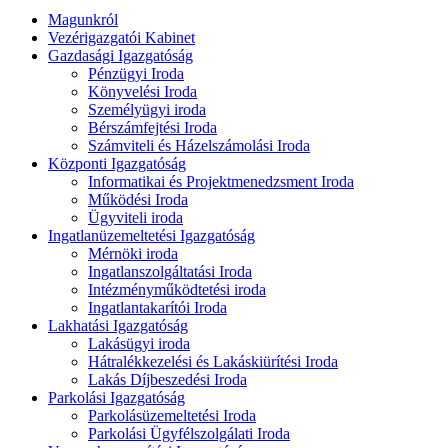
Magunkról
Vezérigazgatói Kabinet
Gazdasági Igazgatóság
Pénzügyi Iroda
Könyvelési Iroda
Személyügyi iroda
Bérszámfejtési Iroda
Számviteli és Házelszámolási Iroda
Központi Igazgatóság
Informatikai és Projektmenedzsment Iroda
Működési Iroda
Ügyviteli iroda
Ingatlanüzemeltetési Igazgatóság
Mérnöki iroda
Ingatlanszolgáltatási Iroda
Intézményműködtetési iroda
Ingatlantakarítói Iroda
Lakhatási Igazgatóság
Lakásügyi iroda
Hátralékkezelési és Lakáskiürítési Iroda
Lakás Díjbeszedési Iroda
Parkolási Igazgatóság
Parkolásüzemeltetési Iroda
Parkolási Ügyfélszolgálati Iroda