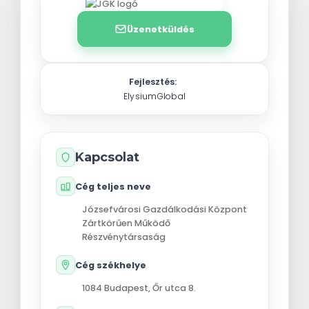
Üzenetküldés
Fejlesztés:
ElysiumGlobal
Kapcsolat
Cég teljes neve
Józsefvárosi Gazdálkodási Központ
Zártkörűen Működő
Részvénytársaság
Cég székhelye
1084
Budapest
,
Őr utca 8.