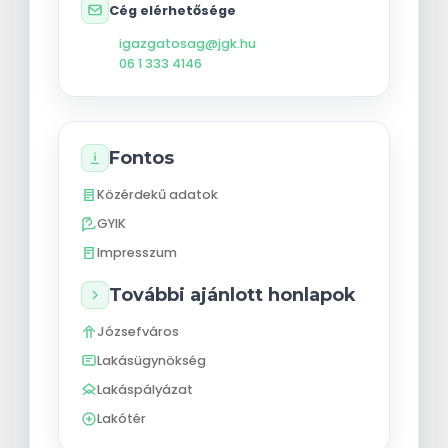
Cég elérhetősége
igazgatosag@jgk.hu
06 1 333 4146
Fontos
Közérdekű adatok
GYIK
Impresszum
További ajánlott honlapok
Józsefváros
Lakásügynökség
Lakáspályázat
Lakótér