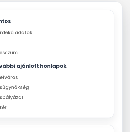
ntos
rdekű adatok
resszum
vábbi ajánlott honlapok
efváros
ásügynökség
spályázat
tér