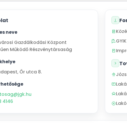
lat
Fo
Közé
jes neve
GYIK
városi Gazdálkodási Központ
rűen Működő Részvénytársaság
Imp
khelye
To
udapest
,
Őr utca 8.
Józs
rhetősége
Lak
Laká
tosag@jgk.hu
3 4146
Lakó