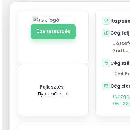
Kapcso
Üzenetküldés
Cég tel
József
Zártkö
Cég szé
1084
B
Cég elé
Fejlesztés:
ElysiumGlobal
igazga
06 1 33