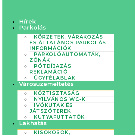
Hírek
Parkolás
KÖRZETEK, VÁRAKOZÁSI
ÉS ÁLTALÁNOS PARKOLÁSI
INFORMÁCIÓK
PARKOLÓAUTOMATÁK,
ZÓNÁK
PÓTDÍJAZÁS,
REKLAMÁCIÓ
ÜGYFÉLABLAK
Városüzemeltetés
KÖZTISZTASÁG
NYILVÁNOS WC-K
IVÓKUTAK ÉS
JÁTSZÓTEREK
KUTYAFUTTATÓK
Lakhatás
KISOKOSOK,