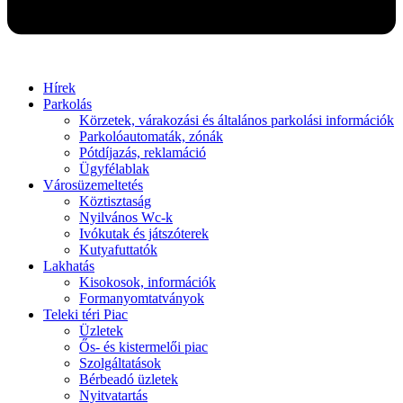
Hírek
Parkolás
Körzetek, várakozási és általános parkolási információk
Parkolóautomaták, zónák
Pótdíjazás, reklamáció
Ügyfélablak
Városüzemeltetés
Köztisztaság
Nyilvános Wc-k
Ivókutak és játszóterek
Kutyafuttatók
Lakhatás
Kisokosok, információk
Formanyomtatványok
Teleki téri Piac
Üzletek
Ős- és kistermelői piac
Szolgáltatások
Bérbeadó üzletek
Nyitvatartás