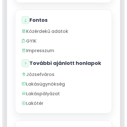
Fontos
Közérdekű adatok
GYIK
Impresszum
További ajánlott honlapok
Józsefváros
Lakásügynökség
Lakáspályázat
Lakótér