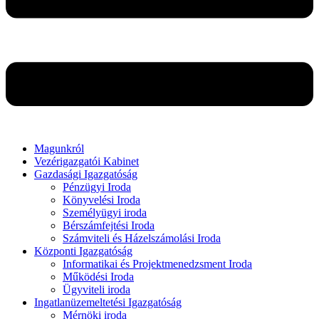
Magunkról
Vezérigazgatói Kabinet
Gazdasági Igazgatóság
Pénzügyi Iroda
Könyvelési Iroda
Személyügyi iroda
Bérszámfejtési Iroda
Számviteli és Házelszámolási Iroda
Központi Igazgatóság
Informatikai és Projektmenedzsment Iroda
Működési Iroda
Ügyviteli iroda
Ingatlanüzemeltetési Igazgatóság
Mérnöki iroda