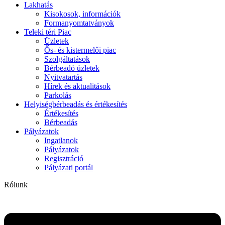
Lakhatás
Kisokosok, információk
Formanyomtatványok
Teleki téri Piac
Üzletek
Ős- és kistermelői piac
Szolgáltatások
Bérbeadó üzletek
Nyitvatartás
Hírek és aktualitások
Parkolás
Helyiségbérbeadás és értékesítés
Értékesítés
Bérbeadás
Pályázatok
Ingatlanok
Pályázatok
Regisztráció
Pályázati portál
Rólunk
Flyout
Menu