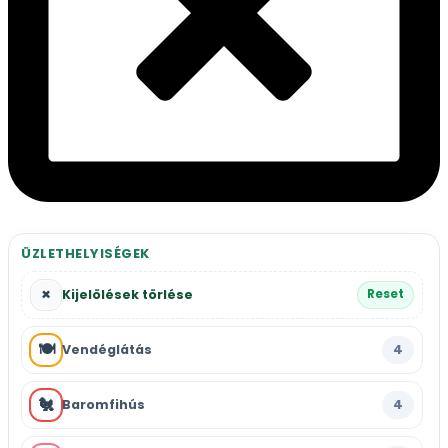
ÜZLETHELYISÉGEK
×
Kijelölések törlése
Reset
🍽️
4
Vendéglátás
🐔
4
Baromfihús