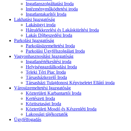
Ingatlanszolgáltatási Iroda
Intézményműködtetési iroda
Ingatlantakarítói Iroda
Lakhatási Igazgatóság
Lakásügyi iroda
Hátralékkezelési és Lakáskiürítési Iroda
Lakás Díjbeszedési Iroda
Parkolási Igazgatóság
Parkolásüzemeltetési Iroda
Parkolási Ügyfélszolgálati Iroda
Vagyonhasznosítási Igazgatóság
Ingatlanértékesítési iroda
Helyiséggazdálkodási Iroda
Teleki Téri Piac Iroda
Társasházkezelő Iroda
Társasházi Tulajdonosi Képviseletet Ellátó iroda
Városüzemeltetési Igazgatóság
Közterületi Karbantartói Iroda
Kertészeti Iroda
Köztisztasági Iroda
Közterületi Mosdó és Készenléti Iroda
Lakossági tájékoztatók
Ügyfélfogadás