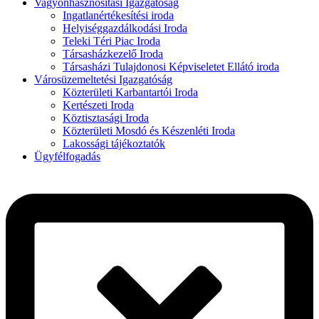
Vagyonhasznosítási Igazgatóság
Ingatlanértékesítési iroda
Helyiséggazdálkodási Iroda
Teleki Téri Piac Iroda
Társasházkezelő Iroda
Társasházi Tulajdonosi Képviseletet Ellátó iroda
Városüzemeltetési Igazgatóság
Közterületi Karbantartói Iroda
Kertészeti Iroda
Köztisztasági Iroda
Közterületi Mosdó és Készenléti Iroda
Lakossági tájékoztatók
Ügyfélfogadás