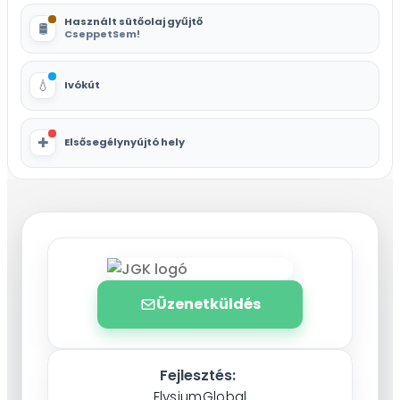
Használt sütőolaj gyűjtő
🛢️
CseppetSem!
💧
Ivókút
✚
Elsősegélynyújtó hely
Üzenetküldés
Fejlesztés:
ElysiumGlobal