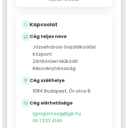
Kapcsolat
Cég teljes neve
Józsefvárosi Gazdálkodási
Központ
Zártkörűen Működő
Részvénytársaság
Cég székhelye
1084
Budapest
,
Őr utca 8.
Cég elérhetősége
igazgatosag@jgk.hu
06 1 333 4146