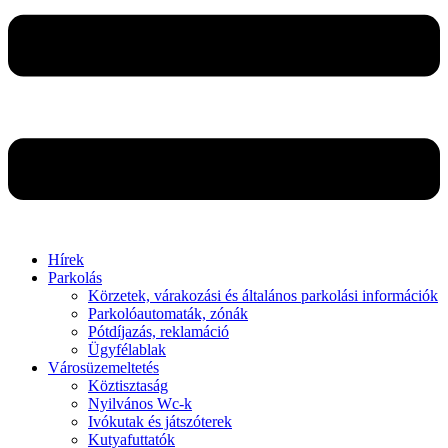
Hírek
Parkolás
Körzetek, várakozási és általános parkolási információk
Parkolóautomaták, zónák
Pótdíjazás, reklamáció
Ügyfélablak
Városüzemeltetés
Köztisztaság
Nyilvános Wc-k
Ivókutak és játszóterek
Kutyafuttatók