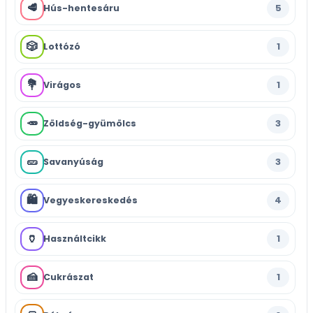
🥩
5
Hús-hentesáru
🎲
1
Lottózó
💐
1
Virágos
🥕
3
Zöldség-gyümölcs
🥒
3
Savanyúság
🛍️
4
Vegyeskereskedés
🏺
1
Használtcikk
🍰
1
Cukrászat