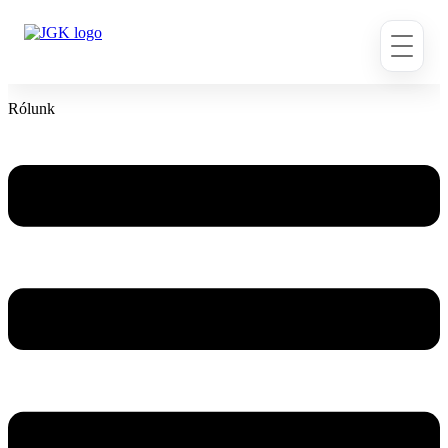
Ugrás
a
tartalomhoz
Rólunk
Flyout
Menu