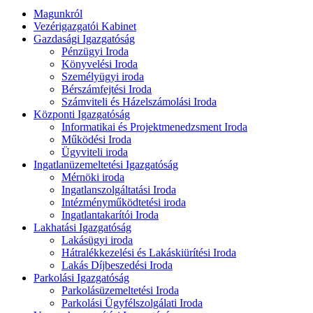
Magunkról
Vezérigazgatói Kabinet
Gazdasági Igazgatóság
Pénzügyi Iroda
Könyvelési Iroda
Személyügyi iroda
Bérszámfejtési Iroda
Számviteli és Házelszámolási Iroda
Központi Igazgatóság
Informatikai és Projektmenedzsment Iroda
Működési Iroda
Ügyviteli iroda
Ingatlanüzemeltetési Igazgatóság
Mérnöki iroda
Ingatlanszolgáltatási Iroda
Intézményműködtetési iroda
Ingatlantakarítói Iroda
Lakhatási Igazgatóság
Lakásügyi iroda
Hátralékkezelési és Lakáskiürítési Iroda
Lakás Díjbeszedési Iroda
Parkolási Igazgatóság
Parkolásüzemeltetési Iroda
Parkolási Ügyfélszolgálati Iroda