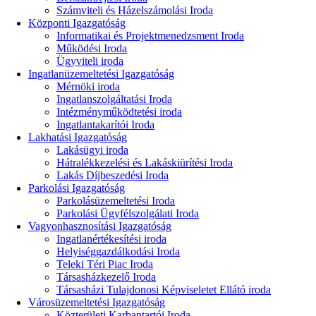
Számviteli és Házelszámolási Iroda
Központi Igazgatóság
Informatikai és Projektmenedzsment Iroda
Működési Iroda
Ügyviteli iroda
Ingatlanüzemeltetési Igazgatóság
Mérnöki iroda
Ingatlanszolgáltatási Iroda
Intézményműködtetési iroda
Ingatlantakarítói Iroda
Lakhatási Igazgatóság
Lakásügyi iroda
Hátralékkezelési és Lakáskiürítési Iroda
Lakás Díjbeszedési Iroda
Parkolási Igazgatóság
Parkolásüzemeltetési Iroda
Parkolási Ügyfélszolgálati Iroda
Vagyonhasznosítási Igazgatóság
Ingatlanértékesítési iroda
Helyiséggazdálkodási Iroda
Teleki Téri Piac Iroda
Társasházkezelő Iroda
Társasházi Tulajdonosi Képviseletet Ellátó iroda
Városüzemeltetési Igazgatóság
Közterületi Karbantartói Iroda