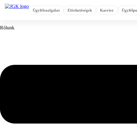
Ugrás
a
Ügyfélszolgálat
Elérhetőségek
Karrier
Ügyfélpo
tartalomhoz
Rólunk
Flyout
Menu