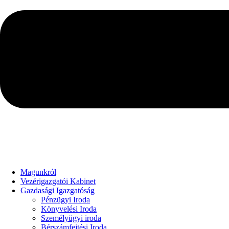
Magunkról
Vezérigazgatói Kabinet
Gazdasági Igazgatóság
Pénzügyi Iroda
Könyvelési Iroda
Személyügyi iroda
Bérszámfejtési Iroda