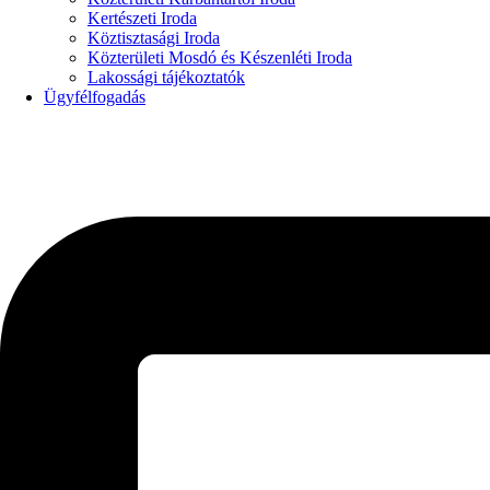
Kertészeti Iroda
Köztisztasági Iroda
Közterületi Mosdó és Készenléti Iroda
Lakossági tájékoztatók
Ügyfélfogadás