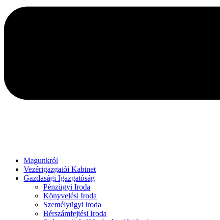
Magunkról
Vezérigazgatói Kabinet
Gazdasági Igazgatóság
Pénzügyi Iroda
Könyvelési Iroda
Személyügyi iroda
Bérszámfejtési Iroda