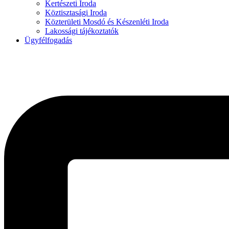
Kertészeti Iroda
Köztisztasági Iroda
Közterületi Mosdó és Készenléti Iroda
Lakossági tájékoztatók
Ügyfélfogadás