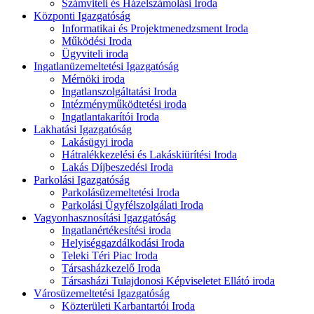
Számviteli és Házelszámolási Iroda
Központi Igazgatóság
Informatikai és Projektmenedzsment Iroda
Működési Iroda
Ügyviteli iroda
Ingatlanüzemeltetési Igazgatóság
Mérnöki iroda
Ingatlanszolgáltatási Iroda
Intézményműködtetési iroda
Ingatlantakarítói Iroda
Lakhatási Igazgatóság
Lakásügyi iroda
Hátralékkezelési és Lakáskiürítési Iroda
Lakás Díjbeszedési Iroda
Parkolási Igazgatóság
Parkolásüzemeltetési Iroda
Parkolási Ügyfélszolgálati Iroda
Vagyonhasznosítási Igazgatóság
Ingatlanértékesítési iroda
Helyiséggazdálkodási Iroda
Teleki Téri Piac Iroda
Társasházkezelő Iroda
Társasházi Tulajdonosi Képviseletet Ellátó iroda
Városüzemeltetési Igazgatóság
Közterületi Karbantartói Iroda