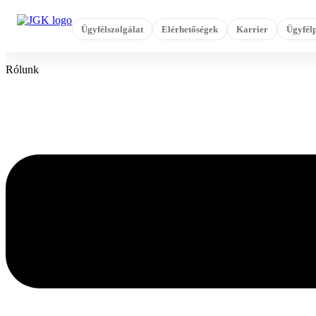
Ugrás
a
Ügyfélszolgálat
Elérhetőségek
Karrier
Ügyfélp
tartalomhoz
Rólunk
Flyout
Menu