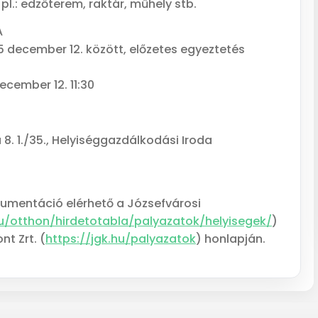
l.: edzőterem, raktár, műhely stb.
A
5 december 12. között, előzetes egyeztetés
ecember 12. 11:30
8. 1./35., Helyiséggazdálkodási Iroda
okumentáció elérhető a Józsefvárosi
hu/otthon/hirdetotabla/palyazatok/helyisegek/
)
t Zrt. (
https://jgk.hu/palyazatok
) honlapján.