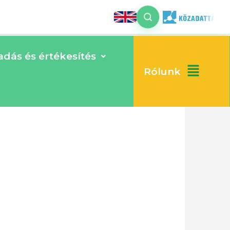
dás és értékesítés
Rólunk