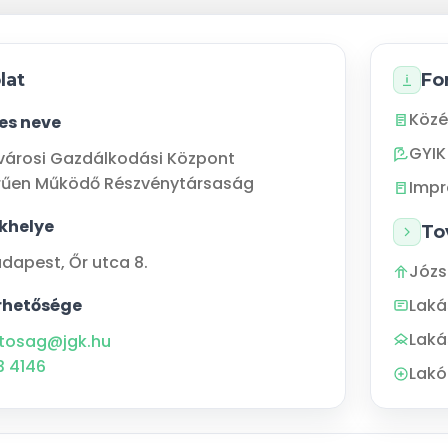
lat
Fo
Közé
jes neve
GYIK
városi Gazdálkodási Központ
rűen Működő Részvénytársaság
Imp
khelye
To
udapest
,
Őr utca 8.
Józs
rhetősége
Lak
Laká
tosag@jgk.hu
3 4146
Lakó