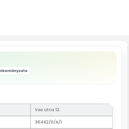
 Önkormányzata
Vas utca 12.
36442/0/A/1