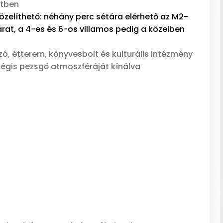
etben
elíthető: néhány perc sétára elérhető az M2-
árat, a 4-es és 6-os villamos pedig a közelben
, étterem, könyvesbolt és kulturális intézmény
égis pezsgő atmoszféráját kínálva