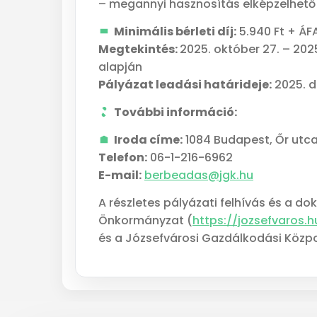
– megannyi hasznosítás elképzelhető p
Minimális bérleti díj:
5.940 Ft + ÁF
Megtekintés:
2025. október 27. – 202
alapján
Pályázat leadási határideje:
2025. d
További információ:
Iroda címe:
1084 Budapest, Őr utca 
Telefon:
06-1-216-6962
E-mail:
berbeadas@jgk.hu
A részletes pályázati felhívás és a d
Önkormányzat (
https://jozsefvaros.
és a Józsefvárosi Gazdálkodási Közpon