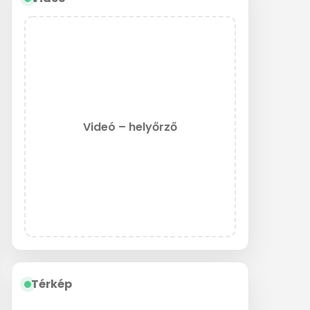
Videó – helyőrző
Térkép