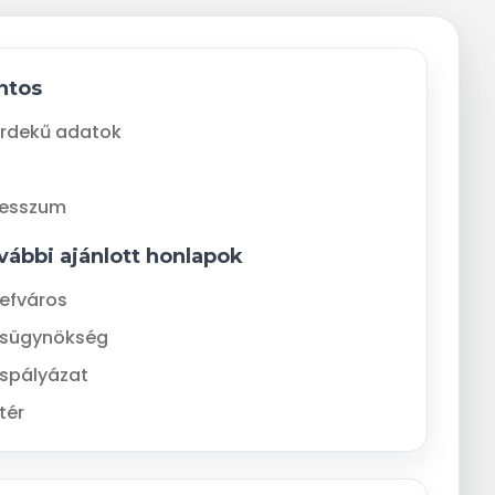
ntos
rdekű adatok
resszum
vábbi ajánlott honlapok
efváros
ásügynökség
spályázat
tér