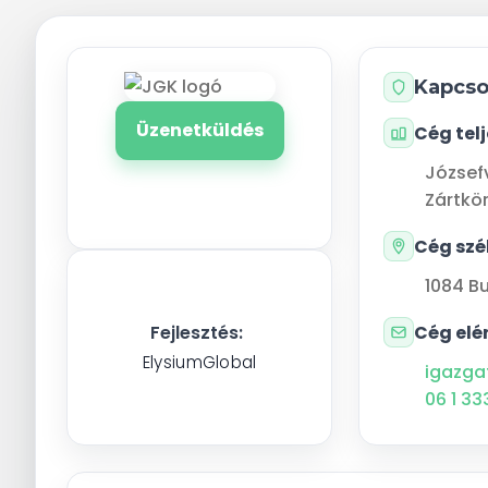
Kapcso
Üzenetküldés
Cég tel
József
Zártkö
Cég szé
1084
B
Cég elé
Fejlesztés:
ElysiumGlobal
igazga
06 1 33