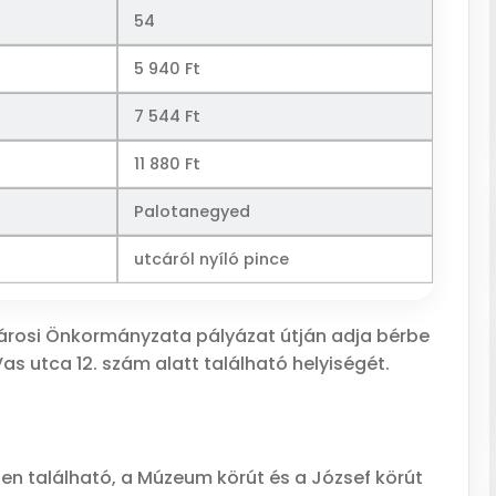
54
5 940 Ft
7 544 Ft
11 880 Ft
Palotanegyed
utcáról nyíló pince
fvárosi Önkormányzata pályázat útján adja bérbe
as utca 12. szám alatt található helyiségét.
en található, a Múzeum körút és a József körút