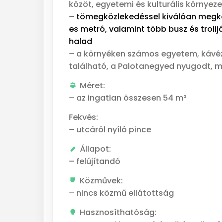
közöt, egyetemi és kulturális környez
–
tömegközlekedéssel kiválóan megköz
es metró, valamint több busz és trolij
halad
– a környéken számos egyetem, kávézó
található, a Palotanegyed nyugodt, m
Méret:
– az ingatlan összesen 54 m²
Fekvés:
– utcáról nyíló pince
Állapot:
– felújítandó
Közművek:
– nincs közmű ellátottság
Hasznosíthatóság: