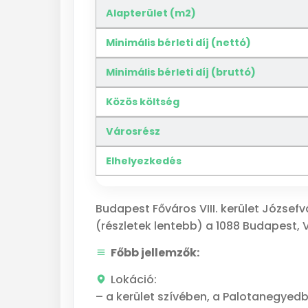
Alapterület (m2)
Minimális bérleti díj (nettó)
Minimális bérleti díj (bruttó)
Közös költség
Városrész
Elhelyezkedés
Budapest Főváros VIII. kerület Józse
(részletek lentebb) a 1088 Budapest, V
Főbb jellemzők:
Lokáció:
– a kerület szívében, a Palotanegyedb